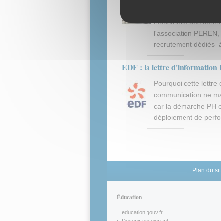
VENEZ-VOUS FAIRE R
industrielle des cen
l'association PEREN
recrutement dédiés à
EDF : la lettre d'information
Pourquoi cette lettre 
communication ne man
car la démarche PH e
déploiement de perfo
Plan du si
Éducation
education.gouv.fr
(link is external)
Devenir enseignant