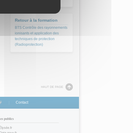
Texte de référence
(1)
Retour à la formation
BTS Contrôle des rayonnements
ionisants et application des
techniques de protection
(Radioprotection)
HAUT DE PAGE
link is external)
Contact
tes publics
Élysée.fr
(link is external)
Data.gouv.fr