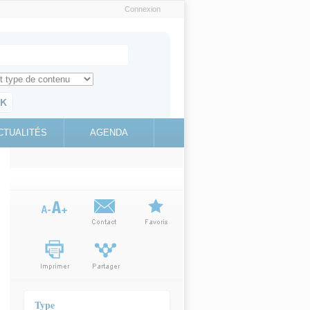
Connexion
e recherche
ch for
ez toute l'information sur le site
education.gouv.fr
CTUALITÉS
AGENDA
(link is
external)
Type