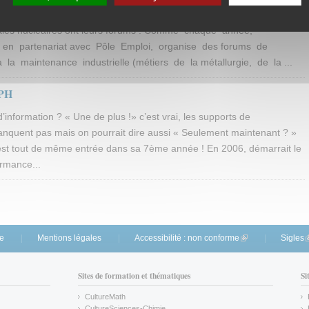
ECRUTER … … Les entreprises prestataires de la maintenance
trales nucléaires ont leurs forums ! Comme chaque année,
, en partenariat avec Pôle Emploi, organise des forums de
 la maintenance industrielle (métiers de la métallurgie, de la ...
 PH
d’information ? « Une de plus !» c’est vrai, les supports de
quent pas mais on pourrait dire aussi « Seulement maintenant ? »
st tout de même entrée dans sa 7ème année ! En 2006, démarrait le
rmance...
te
Mentions légales
Accessibilité : non conforme
(link is external)
Sigles
(
Sites de formation et thématiques
Si
CultureMath
(link is external)
CultureSciences-Chimie