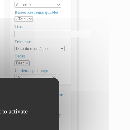
Ressources remarquables
Titre
Trier par
Ordre
Contenus par page
Contenus de la formation
Actualité
(5)
 to activate
Article
(3)
Ressource pédagogique
(4)
Ressource technique
(1)
Séminaire
(2)