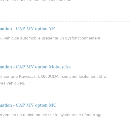
ormation - CAP MV option VP
 du véhicule automobile présente un dysfonctionnement.
rmation - CAP MV option Motocycles
isé sur une Kawasaki EX650CDA mais peut facilement être
res véhicules.
ormation - CAP MV option MC
tervention de maintenance sur le système de démarrage.