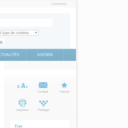
Connexion
e recherche
ch for
ez toute l'information sur le site
education.gouv.fr
CTUALITÉS
AGENDA
(link is
external)
Type