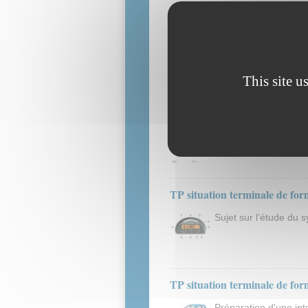
Scénario de formation et suivi
Témoignage pédagogiq
enseignement par "pa
This site u
Synergie : dispositif pédagogi
Dispositif basé sur l'
TP situation terminale de f
Sujet sur l’étude du 
TP situation terminale de f
Préparation d'une in