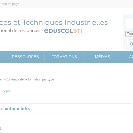
Pied de page
Votr
Sear
Retrouv
RESSOURCES
FORMATIONS
MÉDIAS
A
pe
> Contenus de la formation par type
 type
es automobiles
e