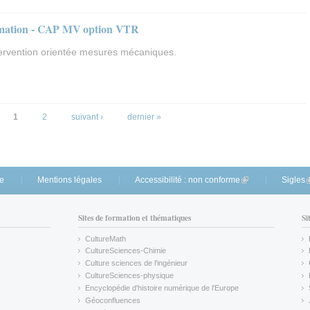
ormation - CAP MV option VTR
tervention orientée mesures mécaniques.
1
2
suivant ›
dernier »
te
Mentions légales
Accessibilité : non conforme
(link is external)
Sigles
(
Sites de formation et thématiques
Si
CultureMath
(link is external)
CultureSciences-Chimie
(link is external)
Culture sciences de l'ingénieur
CultureSciences-physique
(link is external)
Encyclopédie d'histoire numérique de l'Europe
(link is external)
Géoconfluences
(link is external)