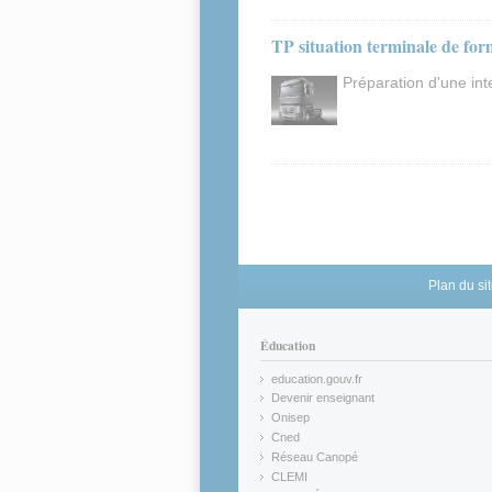
TP situation terminale de f
Préparation d'une in
Pages
Plan du si
Éducation
education.gouv.fr
(link is external)
Devenir enseignant
(link is external)
Onisep
(link is external)
Cned
(link is external)
Réseau Canopé
(link is external)
CLEMI
(link is external)