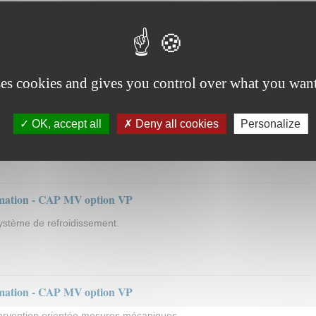
 des acquis
ue : le scénario proposé porte sur le circuit de démarrage avec un
liers".
ses cookies and gives you control over what you want
que visant la maîtrise des risques professionnels
OK, accept all
Deny all cookies
Personalize
observation et l'analyse de situations de travail en entreprise.
ormation - CAP MV option VP
système de refroidissement.
ormation - CAP MV option VP
tervention orientée mesures mécaniques