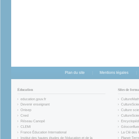
Plan du site
Mentions légales
Éducation
Sites de form
education.gouv.fr
CultureMat
(link is external)
(link is ex
Devenir enseignant
CultureScie
(link is external)
(link is ex
Onisep
Culture scie
(link is external)
Cned
CultureSci
(link is external)
(link is ex
Réseau Canopé
Encyclopédi
(link is external)
(link is ex
CLEMI
Géoconflue
(link is external)
(link is ex
France Éducation International
La Clé des 
(link is external)
(link is ex
Institut des hautes études de l'éducation et de la
Planet-Terr