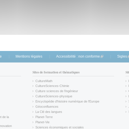
te
Mentions légales
Accessibilité : non conforme
(link is external)
Sigles
(
Sites de formation et thématiques
Si
CultureMath
(link is external)
CultureSciences-Chimie
(link is external)
Culture sciences de l'ingénieur
CultureSciences-physique
(link is external)
Encyclopédie d'histoire numérique de l'Europe
(link is external)
Géoconfluences
(link is external)
La Clé des langues
(link is external)
t de la
Planet-Terre
(link is external)
Planet-Vie
(link is external)
novation
Sciences économiques et sociales