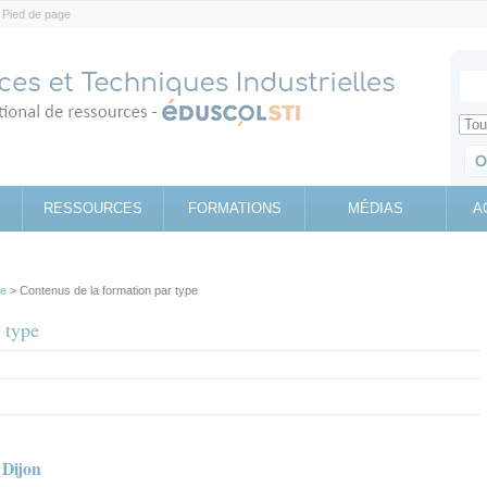
Pied de page
Votr
Sear
Retrouv
RESSOURCES
FORMATIONS
MÉDIAS
A
pe
> Contenus de la formation par type
 type
 Dijon