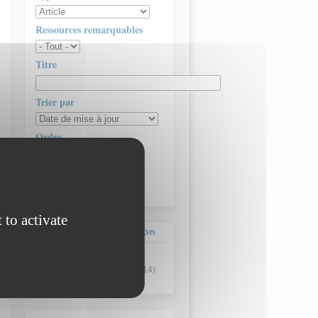
Ressources remarquables
Titre
Trier par
Ordre
Contenus par page
 to activate
Contenus de la formation
Article
(1)
Ressource pédagogique
(14)
Ressource technique
(1)