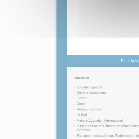
Plan du si
Éducation
education.gouv.fr
(link is external)
Devenir enseignant
(link is external)
Onisep
(link is external)
Cned
(link is external)
Réseau Canopé
(link is external)
CLEMI
(link is external)
France Éducation International
(link is external)
Institut des hautes études de l'éducation e
formation
(link is external)
Enseignement supérieur, Recherche et In