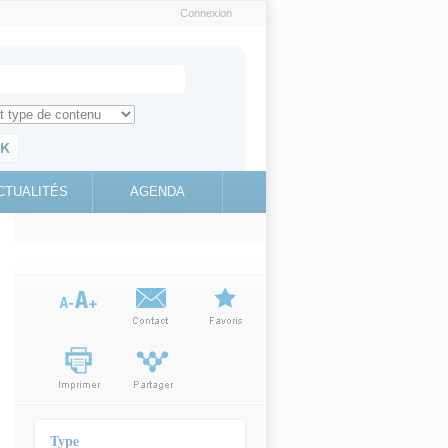
Connexion
e recherche
ch for
ez toute l'information sur le site
education.gouv.fr
CTUALITÉS
AGENDA
(link is
external)
Type