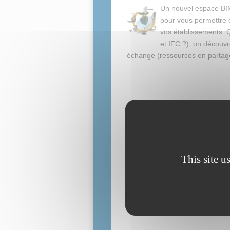
Un nouvel espace BIM
pour vous permettre 
vos établissements. 
et IFC ?), on découvr
échange (ressources en partage
This site u