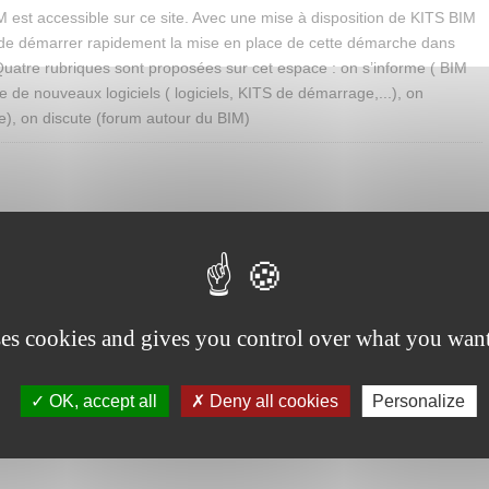
 est accessible sur ce site. Avec une mise à disposition de KITS BIM
de démarrer rapidement la mise en place de cette démarche dans
Quatre rubriques sont proposées sur cet espace : on s’informe ( BIM
e de nouveaux logiciels ( logiciels, KITS de démarrage,...), on
), on discute (forum autour du BIM)
ses cookies and gives you control over what you want
OK, accept all
Deny all cookies
Personalize