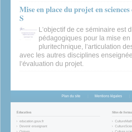
Mise en place du projet en sciences d
S
L’objectif de ce séminaire est 
pédagogiques pour la mise en
pluritechnique, l’articulation d
avec les autres disciplines enseignée
l’évaluation du projet.
Plan du site
Mentions légales
Éducation
Sites de form
education.gouv.fr
CultureMat
(link is external)
(link is ex
Devenir enseignant
CultureScie
(link is external)
(link is ex
Onisep
Culture scie