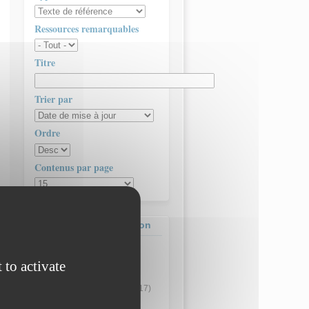
Ressources remarquables
Titre
Trier par
Ordre
Contenus par page
Contenus de la formation
Actualité
(4)
Article
(3)
 to activate
Concours - Examen
(11)
Ressource pédagogique
(17)
Ressource technique
(8)