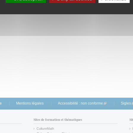
te
Mentions légales
Accessibilité : non conforme
(link is external)
Sigles
(
Sites de formation et thématiques
Si
CultureMath