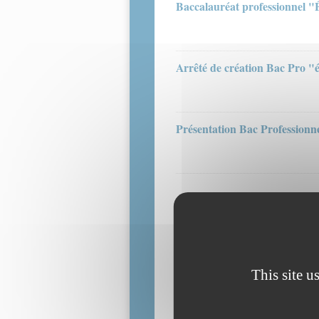
Baccalauréat professionnel "
Arrêté de création Bac Pro "é
Présentation Bac Professionn
This site u