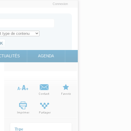
Connexion
e recherche
ch for
ez toute l'information sur le site
education.gouv.fr
CTUALITÉS
AGENDA
(link is
external)
Type