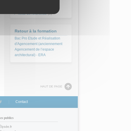
Séminaire
(1)
Sujet d'épreuve
(42)
Texte de référence
(3)
Retour à la formation
Bac Pro Etude et Réalisation
d'Agencement (anciennement
Agencement de l’espace
architectural) - ERA
HAUT DE PAGE
link is external)
Contact
tes publics
Élysée.fr