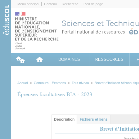
Cookies management panel
Menu principal
Contenu
Recherche
Pied de page
DOMAINES
RESSOURCES
Accueil
>
Concours - Examens
>
Tout niveau
>
Brevet d'Initiation Aéronautiq
Épreuves facultatives BIA - 2023
Groupe principal
Description
(onglet
Fichiers et liens
actif)
Brevet d’Initiati
Session