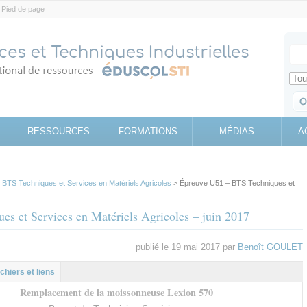
Pied de page
Votr
Sear
Retrouv
RESSOURCES
FORMATIONS
MÉDIAS
A
>
BTS Techniques et Services en Matériels Agricoles
> Épreuve U51 – BTS Techniques et
s et Services en Matériels Agricoles – juin 2017
publié le 19 mai 2017 par
Benoît GOULET
l
let
ichiers et liens
Remplacement de la moissonneuse Lexion 570