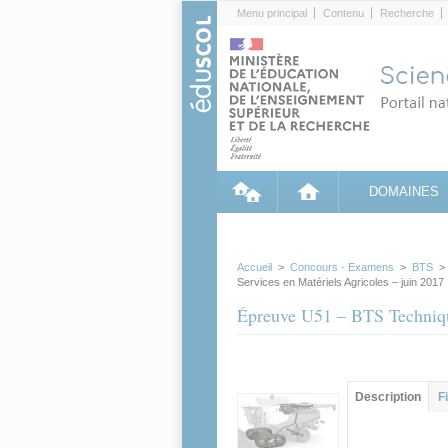
Cookies management panel
Menu principal
Contenu
Recherche
DOMAINES
Accueil
>
Concours - Examens
>
BTS
Services en Matériels Agricoles – juin 2017
Épreuve U51 – BTS Technique
Groupe principa
Description
(ong
F
actif)