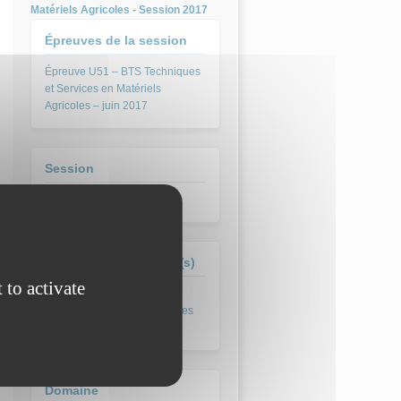
Matériels Agricoles - Session 2017
Épreuves de la session
Épreuve U51 – BTS Techniques
et Services en Matériels
Agricoles – juin 2017
Session
juin 2017
Formation(s) concernée(s)
 to activate
BTS Techniques et Services
en Matériels Agricoles
Domaine