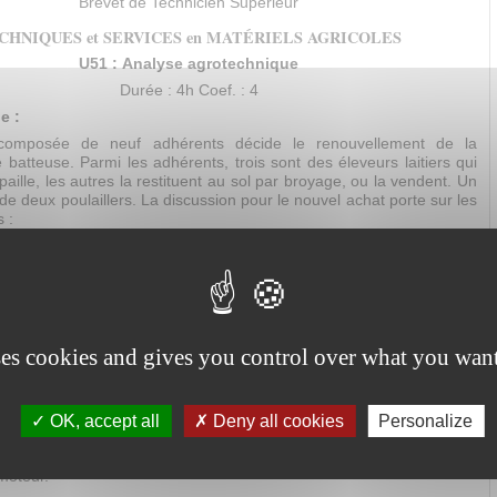
Brevet de Technicien Supérieur
CHNIQUES et SERVICES en MATÉRIELS AGRICOLES
U51 : Analyse agrotechnique
Durée : 4h Coef. : 4
e :
mposée de neuf adhérents décide le renouvellement de la
batteuse. Parmi les adhérents, trois sont des éleveurs laitiers qui
paille, les autres la restituent au sol par broyage, ou la vendent. Un
e deux poulaillers. La discussion pour le nouvel achat porte sur les
 :
r de la machine pour les déplacements sur route.
 du travail et le rendement au champ.
 des sols lors de la récolte.
 et l’ergonomie.
mmation.
ses cookies and gives you control over what you want
pose :
cruter un assistant récolte pour les essais aux champs, on vous
e tester le questionnaire visant à apprécier ses compétences.
OK, accept all
Deny all cookies
Personalize
cas de la CUMA.
la suspension.
moteur.