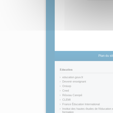
Plan du si
Éducation
education.gouv.fr
(link is external)
Devenir enseignant
(link is external)
Onisep
(link is external)
Cned
(link is external)
Réseau Canopé
(link is external)
CLEMI
(link is external)
France Éducation International
(link is external)
Institut des hautes études de l'éducation e
formation