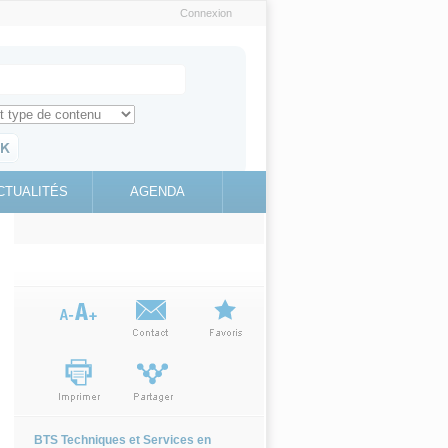
Connexion
e recherche
ch for
ez toute l'information sur le site
education.gouv.fr
CTUALITÉS
AGENDA
(link is
external)
BTS Techniques et Services en