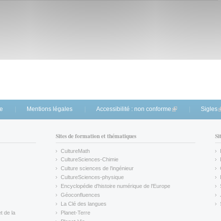
te
Mentions légales
Accessibilité : non conforme
(link is external)
Sigles
(
Sites de formation et thématiques
Si
CultureMath
(link is external)
CultureSciences-Chimie
(link is external)
Culture sciences de l'ingénieur
CultureSciences-physique
(link is external)
Encyclopédie d'histoire numérique de l'Europe
(link is external)
Géoconfluences
(link is external)
La Clé des langues
(link is external)
t de la
Planet-Terre
(link is external)