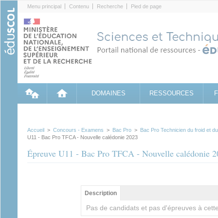
Cookies management panel
Menu principal
Contenu
Recherche
Pied de page
DOMAINES
RESSOURCES
Accueil
>
Concours - Examens
>
Bac Pro
>
Bac Pro Technicien du froid et d
U11 - Bac Pro TFCA - Nouvelle calédonie 2023
Épreuve U11 - Bac Pro TFCA - Nouvelle calédonie 2
Groupe principal
Description
(onglet
actif)
Pas de candidats et pas d'épreuves à cette