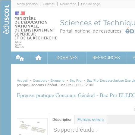
Cookies management panel
Menu principal
Contenu
Recherche
Pied de page
DOMAINES
RESSOURCES
Accueil
>
Concours - Examens
>
Bac Pro
>
Bac Pro Electrotechnique Ener
pratique Concours Général - Bac Pro ELEEC - 2010
Épreuve pratique Concours Général - Bac Pro ELEEC
Groupe principal
Description
(onglet
Fichiers et liens
actif)
Support d'étude :