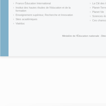
(link is external)
(link is ex
France Éducation International
La Clé des 
(link is external)
(link is ex
Institut des hautes études de l'éducation et de la
Planet-Terr
(link is ex
formation
Planet-Vie
(link is external)
(link is ex
Enseignement supérieur, Recherche et Innovation
Sciences éc
(link is external)
(link is ex
Sites académiques
Ces chansons
(link is external)
(link is ex
Viaéduc
(link is external)
Ministère de l'Éducation nationale - Dire