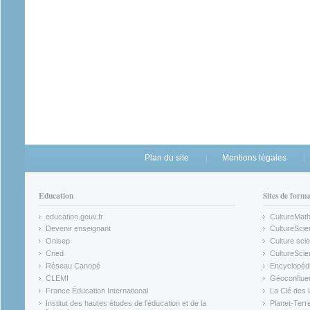
Plan du site
Mentions légales
Éducation
Sites de form
education.gouv.fr
CultureMat
(link is external)
(link is ex
Devenir enseignant
CultureScie
(link is external)
(link is ex
Onisep
Culture scie
(link is external)
Cned
CultureSci
(link is external)
(link is ex
Réseau Canopé
Encyclopédi
(link is external)
(link is ex
CLEMI
Géoconflue
(link is external)
(link is ex
France Éducation International
La Clé des 
(link is external)
(link is ex
Institut des hautes études de l'éducation et de la
Planet-Terr