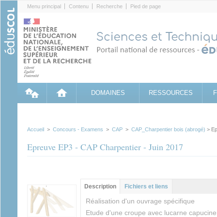
Cookies management panel
Menu principal
Contenu
Recherche
Pied de page
DOMAINES
RESSOURCES
Accueil
>
Concours - Examens
>
CAP
>
CAP_Charpentier bois (abrogé)
> Ep
Epreuve EP3 - CAP Charpentier - Juin 2017
Groupe principal
Description
(onglet
Fichiers et liens
actif)
Réalisation d'un ouvrage spécifique
Etude d'une croupe avec lucarne capucine