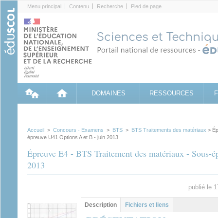
Cookies management panel
Menu principal
Contenu
Recherche
Pied de page
DOMAINES
RESSOURCES
Accueil
>
Concours - Examens
>
BTS
>
BTS Traitements des matériaux
> Ép
épreuve U41 Options A et B - juin 2013
Épreuve E4 - BTS Traitement des matériaux - Sous-ép
2013
publié le 
Groupe principal
Description
(onglet
Fichiers et liens
actif)