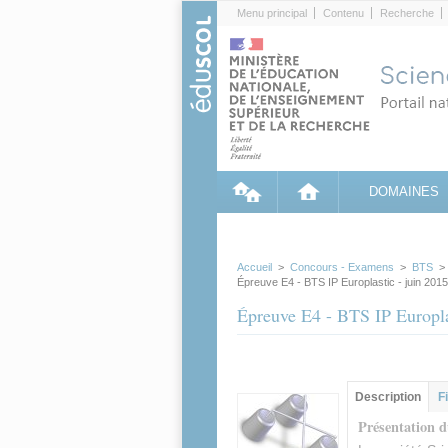
Cookies management panel
Menu principal
Contenu
Recherche
DOMAINES
Accueil
>
Concours - Examens
>
BTS
Épreuve E4 - BTS IP Europlastic - juin 2015
Épreuve E4 - BTS IP Europla
Groupe principa
Description
(ong
F
actif)
Présentation d