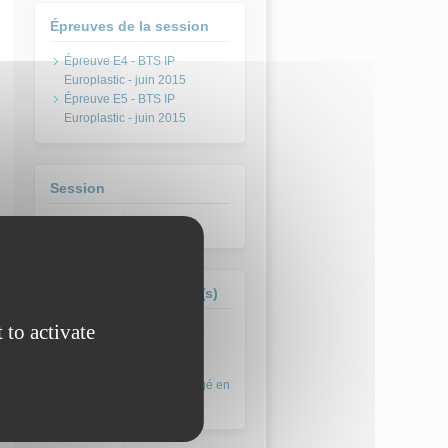
Épreuves de la session
Épreuve E4 - BTS IP
Europlastic - juin 2015
Épreuve E5 - BTS IP
Europlastic - juin 2015
Session
juin 2015
Formation(s) concernée(s)
 to activate
BTS Industries Plastiques
Europlastic à référentiel
commun européen (abrogé en
2017)