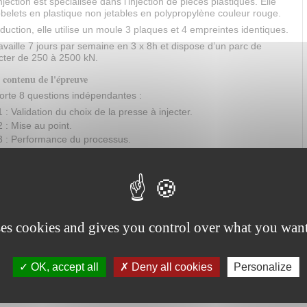
njection est spécialisée dans l’injection de pièces plastiques. Elle
belets en plastique non jetables en polypropylène couleur rouge.
duction, elle utilise un moule 3 plaques et 4 empreintes identiques.
ravaille 7 jours par semaine en 3 x 8h et dispose d’un parc de
ecter de 250 à 2500 kN.
 contenu de l'épreuve
orte 8 questions indépendantes :
 : Validation du choix de la presse à injecter.
 : Mise au point.
3 : Performance du processus.
 : Planification de la production.
 : Carte de contrôle de la production.
 : Réception du colorant matière.
 : Assurer la sécurité des personnes.
: Implantation de l’îlot.
ses cookies and gives you control over what you want
OK, accept all
Deny all cookies
Personalize