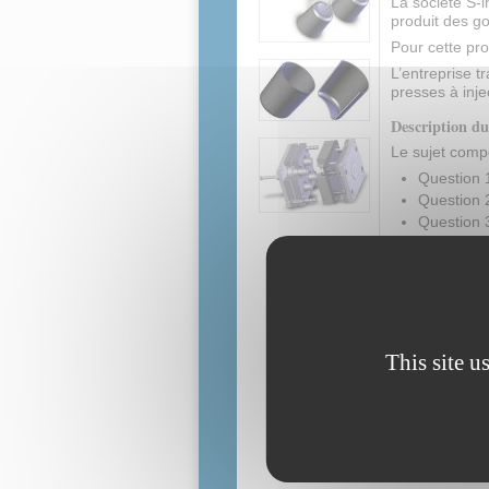
La société S-i
produit des go
Pour cette pro
L’entreprise t
presses à inj
Description du
Le sujet comp
Question 1
Question 2
Question 
Question 4
Question 5
Question 6
Question 7
Question 8 
This site u