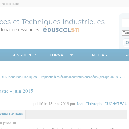
Pied de page
Votr
Sear
Retrouv
RESSOURCES
FORMATIONS
MÉDIAS
A
>
BTS Industries Plastiques Europlastic à référentiel commun européen (abrogé en 2017)
>
stic - juin 2015
publié le 13 mai 2016 par
Jean-Christophe DUCHATEAU
l
let
ichiers et liens
u produit