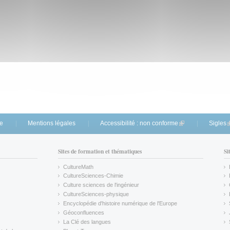
te
Mentions légales
Accessibilité : non conforme
(link is external)
Sigles
(
Sites de formation et thématiques
Si
CultureMath
(link is external)
CultureSciences-Chimie
(link is external)
Culture sciences de l'ingénieur
CultureSciences-physique
(link is external)
Encyclopédie d'histoire numérique de l'Europe
(link is external)
Géoconfluences
(link is external)
La Clé des langues
(link is external)