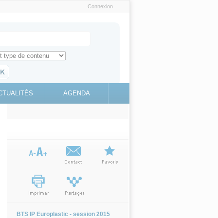
Connexion
e recherche
ch for
ez toute l'information sur le site
education.gouv.fr
CTUALITÉS
AGENDA
(link is
external)
BTS IP Europlastic - session 2015