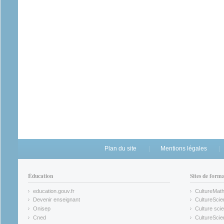
Plan du site
Mentions légales
Éducation
Sites de form
education.gouv.fr
CultureMat
(link is external)
(link is ex
Devenir enseignant
CultureScie
(link is external)
(link is ex
Onisep
Culture scie
(link is external)
Cned
CultureSci