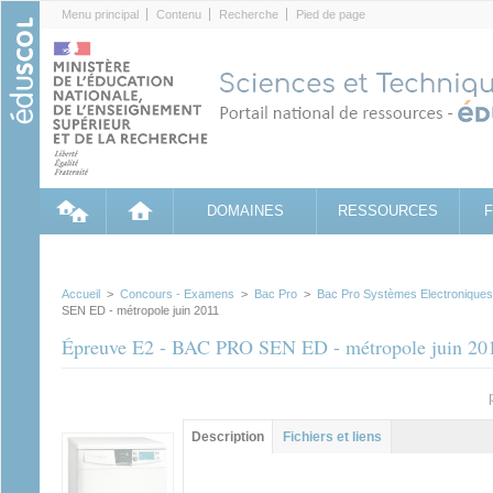
Cookies management panel
Menu principal
Contenu
Recherche
Pied de page
DOMAINES
RESSOURCES
Accueil
>
Concours - Examens
>
Bac Pro
>
Bac Pro Systèmes Electronique
SEN ED - métropole juin 2011
Épreuve E2 - BAC PRO SEN ED - métropole juin 20
Groupe principal
Description
(onglet
Fichiers et liens
actif)