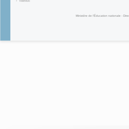
(link is ex
Viaéduc
(link is external)
Ministère de l'Éducation nationale - Dire