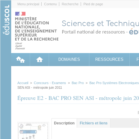
Cookies management panel
Menu principal
Contenu
Recherche
Pied de page
DOMAINES
RESSOURCES
Accueil
>
Concours - Examens
>
Bac Pro
>
Bac Pro Systèmes Electronique
SEN ASI - métropole juin 2011
Épreuve E2 - BAC PRO SEN ASI - métropole juin 2
Groupe principal
Description
(onglet
Fichiers et liens
actif)