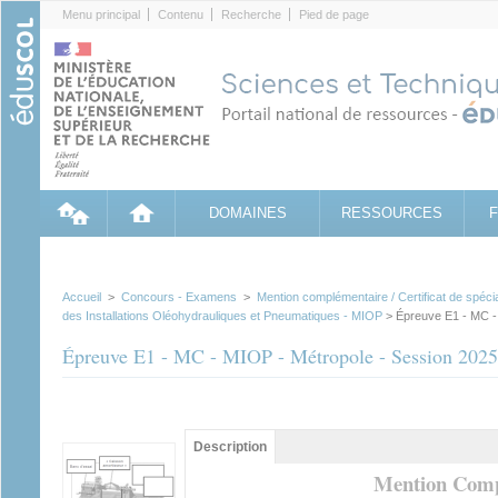
Cookies management panel
Menu principal
Contenu
Recherche
Pied de page
DOMAINES
RESSOURCES
Accueil
>
Concours - Examens
>
Mention complémentaire / Certificat de spécia
des Installations Oléohydrauliques et Pneumatiques - MIOP
> Épreuve E1 - MC -
Épreuve E1 - MC - MIOP - Métropole - Session 2025
Groupe principal
Description
(onglet
actif)
Mention Comp