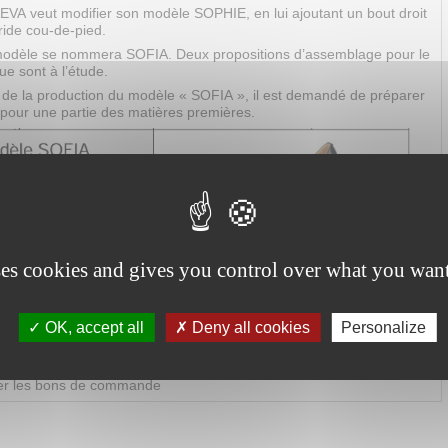
EVA veut modifier son modèle SOPHIE, en lui ajoutant un bout droit
ride cou-de-pied.
odèle se nommera SOFIA. Deux propositions d’assemblage pour le
ue sont à l’étude.
 de la production du modèle « SOFIA », il est demandé de préparer
our une partie des matières premières.
ndé -simplifié
ses cookies and gives you control over what you want
des suppléments de matière pour l’assemblage bout/claque
du parage
OK, accept all
Deny all cookies
Personalize
de surfaces
ation de commande
er les bons de commande