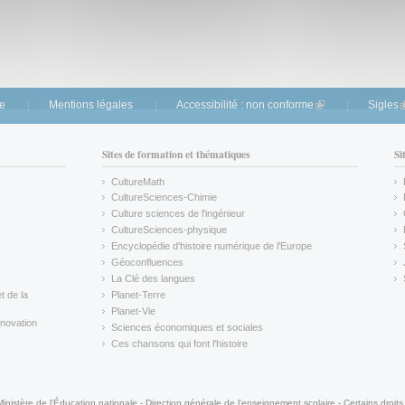
te
Mentions légales
Accessibilité : non conforme
(link is external)
Sigles
(
Sites de formation et thématiques
Si
CultureMath
(link is external)
CultureSciences-Chimie
(link is external)
Culture sciences de l'ingénieur
CultureSciences-physique
(link is external)
Encyclopédie d'histoire numérique de l'Europe
(link is external)
Géoconfluences
(link is external)
La Clé des langues
(link is external)
t de la
Planet-Terre
(link is external)
Planet-Vie
(link is external)
novation
Sciences économiques et sociales
(link is external)
Ces chansons qui font l'histoire
(link is external)
Ministère de l'Éducation nationale - Direction générale de l'enseignement scolaire - Certains droits