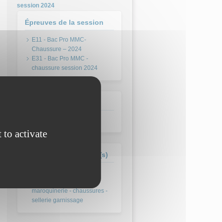
session 2024
Épreuves de la session
E11 - Bac Pro MMC-
Chaussure – 2024
E31 - Bac Pro MMC -
chaussure session 2024
Session
juin 2024
 to activate
Formation(s) concernée(s)
Bac Pro Métiers du Cuir -
maroquinerie - chaussures -
sellerie garnissage