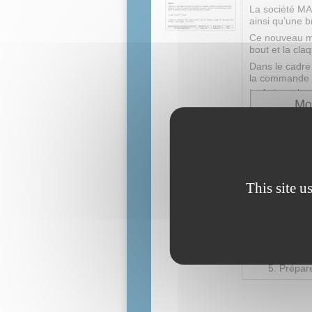
La société MA
ainsi qu’une b
Ce nouveau m
bout et la claq
Dans le cadre
la commande p
Travail dema
This site u
Étude 
Étude 
Calcul 
Prépar
Prépar