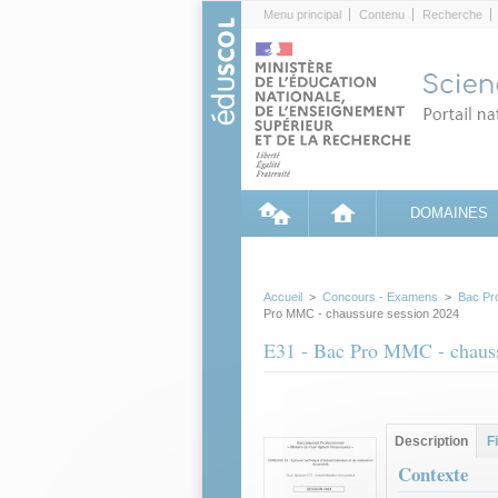
Cookies management panel
Menu principal
Contenu
Recherche
DOMAINES
Accueil
>
Concours - Examens
>
Bac Pr
Pro MMC - chaussure session 2024
E31 - Bac Pro MMC - chauss
Groupe principa
Description
(ong
F
actif)
Contexte