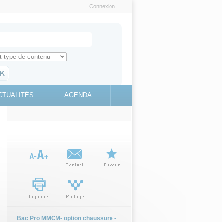
Connexion
e recherche
ch for
ez toute l'information sur le site
education.gouv.fr
CTUALITÉS
AGENDA
(link is
external)
Bac Pro MMCM- option chaussure -