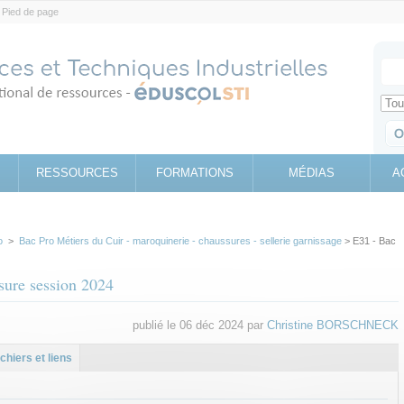
Pied de page
Votr
Sear
Retrouv
RESSOURCES
FORMATIONS
MÉDIAS
A
o
>
Bac Pro Métiers du Cuir - maroquinerie - chaussures - sellerie garnissage
> E31 - Bac
ure session 2024
publié le 06 déc 2024 par
Christine BORSCHNECK
l
let
ichiers et liens