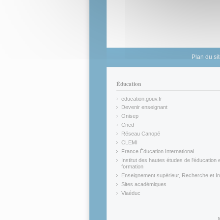
Plan du si
Éducation
education.gouv.fr
(link is external)
Devenir enseignant
(link is external)
Onisep
(link is external)
Cned
(link is external)
Réseau Canopé
(link is external)
CLEMI
(link is external)
France Éducation International
(link is external)
Institut des hautes études de l'éducation e
formation
(link is external)
Enseignement supérieur, Recherche et In
(link is external)
Sites académiques
(link is external)
Viaéduc
(link is external)