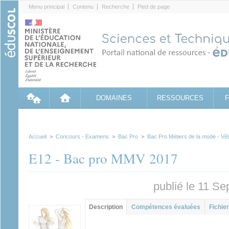
Cookies management panel
Menu principal
Contenu
Recherche
Pied de page
DOMAINES
RESSOURCES
Accueil
>
Concours - Examens
>
Bac Pro
>
Bac Pro Métiers de la mode - Vê
E12 - Bac pro MMV 2017
publié le 11 S
Groupe principal
Description
(onglet
Compétences évaluées
Fichier
actif)