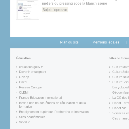
métiers du pressing et de la blanchisserie
Sujet d'épreuve
Plan du site
Mentions légales
Éducation
Sites de form
education.gouv.fr
CultureMat
(link is external)
(link is ex
Devenir enseignant
CultureScie
(link is external)
(link is ex
Onisep
Culture scie
(link is external)
Cned
CultureSci
(link is external)
(link is ex
Réseau Canopé
Encyclopédi
(link is external)
(link is ex
CLEMI
Géoconflue
(link is external)
(link is ex
France Éducation International
La Clé des 
(link is external)
(link is ex
Institut des hautes études de l'éducation et de la
Planet-Terr
(link is ex
formation
Planet-Vie
(link is external)
(link is ex
Enseignement supérieur, Recherche et Innovation
Sciences éc
(link is external)
(link is ex
Sites académiques
Ces chansons
(link is external)
(link is ex
Viaéduc
(link is external)