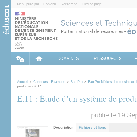
Cookies management panel
Menu principal
Contenu
Recherche
Pied de page
DOMAINES
RESSOURCES
Accueil
>
Concours - Examens
>
Bac Pro
>
Bac Pro Métiers du pressing et d
production 2017
E.11 : Étude d’un système de prod
publié le 19 S
Groupe principal
Description
(onglet
Fichiers et liens
actif)