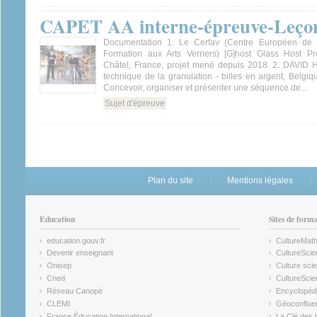
CAPET AA interne-épreuve-Leçon
Documentation 1. Le Cerfav (Centre Européen de
Formation aux Arts Verriers) [G]host Glass Host Pr
Châtel, France, projet mené depuis 2018. 2. DAVID 
technique de la granulation - billes en argent, Belgiqu
Concevoir, organiser et présenter une séquence de...
Sujet d'épreuve
Plan du site
Mentions légales
Éducation
Sites de form
education.gouv.fr
CultureMat
(link is external)
(link is ex
Devenir enseignant
CultureScie
(link is external)
(link is ex
Onisep
Culture scie
(link is external)
Cned
CultureSci
(link is external)
(link is ex
Réseau Canopé
Encyclopédi
(link is external)
(link is ex
CLEMI
Géoconflue
(link is external)
(link is ex
France Éducation International
La Clé des 