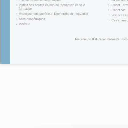
(link is external)
(link is ex
Institut des hautes études de l'éducation et de la
Planet-Terr
(link is ex
formation
Planet-Vie
(link is external)
(link is ex
Enseignement supérieur, Recherche et Innovation
Sciences éc
(link is external)
(link is ex
Sites académiques
Ces chansons
(link is external)
(link is ex
Viaéduc
(link is external)
Ministère de l'Éducation nationale - Dire