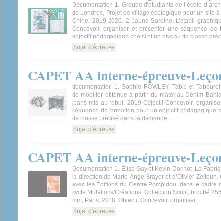
Documentation 1. Groupe d’étudiants de l’école d’archit
de Londres, Projet de village écologique pour un site à
Chine, 2019-2020. 2 Jaune Sardine, L’établi graphiqu
Concevoir, organiser et présenter une séquence de 
objectif pédagogique choisi et un niveau de classe préci
Sujet d'épreuve
CAPET AA interne-épreuve-Leçon
documentation 1. Sophie ROWLEY, Table et Tabouret 
de mobilier obtenue à partir du matériau Denim Bahia
jeans mis au rebut, 2019 Objectif Concevoir, organise
séquence de formation pour un objectif pédagogique c
de classe précisé dans la demande...
Sujet d'épreuve
CAPET AA interne-épreuve-Leçon
Documentation 1. Élise Gay et Kevin Donnot ,La Fabriq
la direction de Marie-Ange Brayer et d’Olivier Zeitoun.
avec les Éditions du Centre Pompidou, dans le cadre 
cycle Mutations/Créations. Collection Script, broché 25
mm, Paris, 2018. Objectif Concevoir, organiser...
Sujet d'épreuve