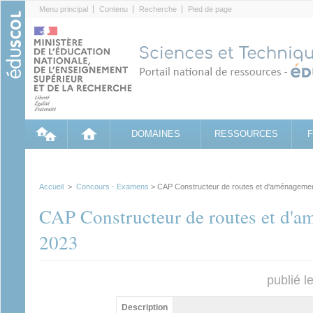
Cookies management panel
Menu principal
Contenu
Recherche
Pied de page
DOMAINES
RESSOURCES
Accueil
>
Concours - Examens
> CAP Constructeur de routes et d'aménagemen
CAP Constructeur de routes et d'a
2023
publié l
Groupe principal
Description
(onglet