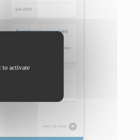
juin 2024
Formation(s) concernée(s)
BTS Conception et réalisation
de carrosserie - CRC
 to activate
Domaine
Métaux et composites
HAUT DE PAGE