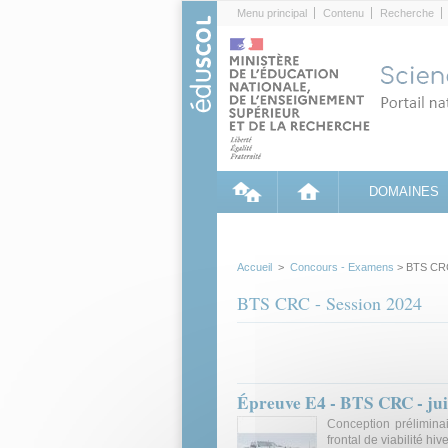
Cookies management panel
Menu principal
Contenu
Recherche
DOMAINES
Accueil
>
Concours - Examens
> BTS CRC
BTS CRC - Session 2024
Épreuve E4 - BTS CRC - ju
Conception prélimina
frontal de viabilité hiv