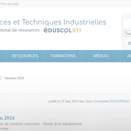
Pied de page
Votr
Sear
Retrouv
RESSOURCES
FORMATIONS
MÉDIAS
A
 - Session 2024
publié le 24 Sep 2024 par
Jean-Christophe DUCHATEAU
in 2024
ire de produits carrossés - Étude d’un équipement
ernale