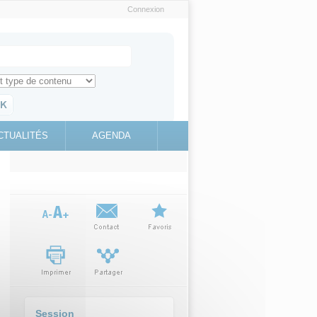
Connexion
e recherche
ch for
ez toute l'information sur le site
education.gouv.fr
CTUALITÉS
AGENDA
(link is
external)
Session