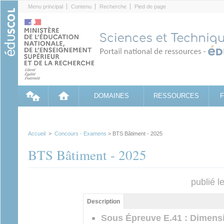
Cookies management panel
Menu principal
Contenu
Recherche
Pied de page
DOMAINES
RESSOURCES
Accueil
>
Concours - Examens
> BTS Bâtiment - 2025
BTS Bâtiment - 2025
publié l
Groupe principal
Description
(onglet
actif)
Sous Épreuve E.41 : Dimensi