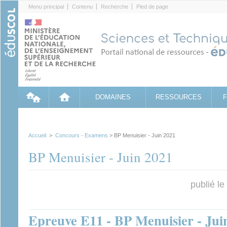
Cookies management panel
Menu principal
Contenu
Recherche
Pied de page
DOMAINES
RESSOURCES
Accueil
>
Concours - Examens
> BP Menuisier - Juin 2021
BP Menuisier - Juin 2021
publié l
Epreuve E11 - BP Menuisier - Jui