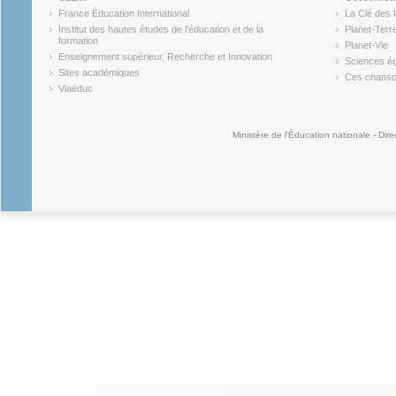
(link is external)
(link is ex
France Éducation International
La Clé des 
(link is external)
(link is ex
Institut des hautes études de l'éducation et de la
Planet-Terr
(link is ex
formation
Planet-Vie
(link is external)
(link is ex
Enseignement supérieur, Recherche et Innovation
Sciences éc
(link is external)
(link is ex
Sites académiques
Ces chansons
(link is external)
(link is ex
Viaéduc
(link is external)
Ministère de l'Éducation nationale - Dire