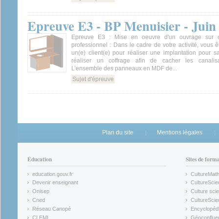
Epreuve E3 - BP Menuisier - Juin
Epreuve E3 : Mise en oeuvre d'un ouvrage sur c
professionnel : Dans le cadre de votre activité, vous êt
un(e) client(e) pour réaliser une implantation pour s
réaliser un coffrage afin de cacher les canalisat
L’ensemble des panneaux en MDF de...
Sujet d'épreuve
Plan du site
Mentions légales
Éducation
Sites de form
education.gouv.fr
CultureMat
(link is external)
(link is ex
Devenir enseignant
CultureScie
(link is external)
(link is ex
Onisep
Culture scie
(link is external)
Cned
CultureSci
(link is external)
(link is ex
Réseau Canopé
Encyclopédi
(link is external)
(link is ex
CLEMI
Géoconflue