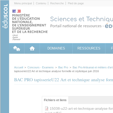
Cookies management panel
Menu principal
Contenu
Recherche
Pied de page
DOMAINES
RESSOURCES
Accueil
>
Concours - Examens
>
Bac Pro
>
Bac Pro Artisanat et métiers d'ar
tapisserieU22 Art et technique analyse formelle et stylistique juin 2016
BAC PRO tapisserieU22 Art et technique analyse forme
Groupe principal
Fichiers et liens
(onglet
actif)
15038-u22-art-et-technique-analyse-form
sujet.pdf
(link is external)