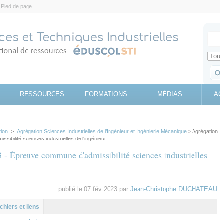
Pied de page
Votr
Sear
Retrouv
RESSOURCES
FORMATIONS
MÉDIAS
A
tion
>
Agrégation Sciences Industrielles de l’Ingénieur et Ingénierie Mécanique
> Agrégation
sibilité sciences industrielles de l'ingénieur
3 - Épreuve commune d'admissibilité sciences industrielles
publié le 07 fév 2023 par
Jean-Christophe DUCHATEAU
l
let
ichiers et liens