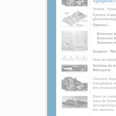
Agrégation c
Section : Scien
Épreuve d'admi
pluritechnolog
Options :
Sciences Ind
Sciences Indu
Sciences Ind
Support : Ré
Mise en situat
Schéma de tr
Métropole
Clermont Auve
énergétique et
des ressources
Dans ce contex
(taux de boise
atmosphérique
été retenues.