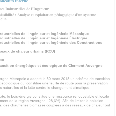
oncours interne
ces Industrielles de l’Ingénieur
ssibilité : Analyse et exploitation pédagogique d'un système
ique.
ustrielles de l’Ingénieur et Ingénierie Mécanique
strielles de l’Ingénieur et Ingénierie Électrique
ustrielles de l’Ingénieur et Ingénierie des Constructions
seaux de chaleur urbains (RCU)
ion
ansition énergétique et écologique de Clermont Auvergne
rgne Métropole a adopté le 30 mars 2018 un schéma de transition
 écologique qui constitue une feuille de route pour la préservation
 naturelles et la lutte contre le changement climatique.
te, le bois-énergie constitue une ressource renouvelable et locale
ment de la région Auvergne : 28,6%). Afin de limiter la pollution
, des chaufferies biomasse couplées à des réseaux de chaleur ont