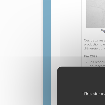
Ces deux rése
production d’
d’énergie qui
Fin 2022 :
les résea
de raccor
deux site
Des actions s
exigences syn
La figure ci-d
This site u
CLERVIA.