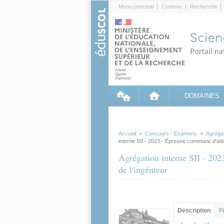
Cookies management panel
Menu principal
Contenu
Recherche
DOMAINES
Accueil
>
Concours - Examens
>
Agréga
interne SII - 2023 - Épreuve commune d'admis
Agrégation interne SII - 202
de l'ingénieur
Groupe principa
Description
(ong
F
actif)