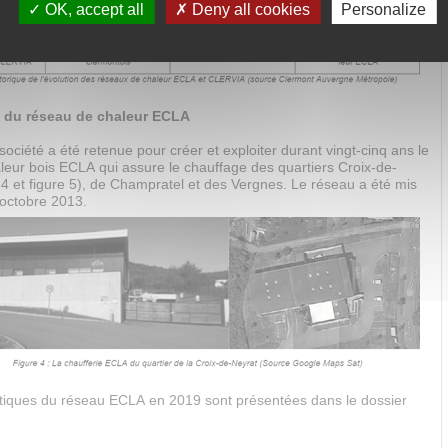
OK, accept all
Deny all cookies
Personalize
e du réseau de chaleur ECLA
ociété a été retenue pour créer et exploiter durant vingt-cinq ans le
leur bois ECLA qui assure le chauffage des quartiers Croix-de-
 4 et figure 5), de Champratel et des Vergnes. Le réseau a été mis
 octobre 2013.
stiques du réseau ECLA en 2019 sont présentées dans le dossier