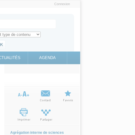
Connexion
e recherche
ch for
ez toute l'information sur le site
education.gouv.fr
CTUALITÉS
AGENDA
(link is
external)
Agrégation interne de sciences