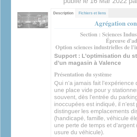
publié le 16 Mar 2022 pa
Groupe principal
Description
(onglet
Fichiers et liens
actif)
Agrégation con
Section : Sciences Indus
Épreuve d'ad
Option sciences industrielles de l'
Support : L’optimisation du 
d’un magasin à Valence
Présentation du système
Qui n’a jamais fait l’expérien
une place vide pour y stationne
souvent, dès l’entrée du parkin
inoccupées est indiqué, il n’est 
distinguer les emplacements dis
(handicapé, famille, véhicule éle
une perte de temps et d’argen
usure du véhicule).