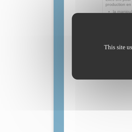
production en
la manipul
le déplace
la mise en
la découp
This site u