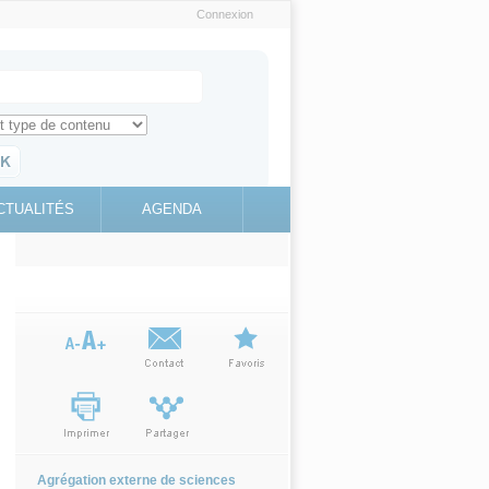
Connexion
e recherche
ch for
ez toute l'information sur le site
education.gouv.fr
CTUALITÉS
AGENDA
(link is
external)
Agrégation externe de sciences