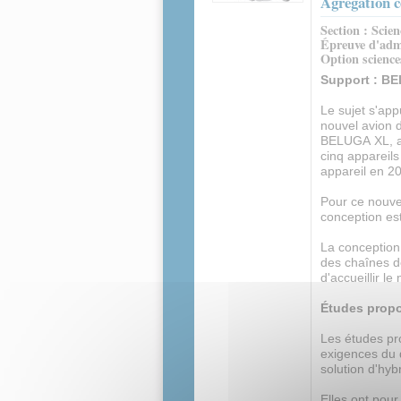
Agrégation c
Section : Scien
Épreuve d'admi
Option sciences
Support : B
Le sujet s'app
nouvel avion 
BELUGA XL, ai
cinq appareils
appareil en 2
Pour ce nouve
conception est
La conception 
des chaînes d
d'accueillir 
Études prop
Les études pr
exigences du d
solution d'hyb
Elles ont pour