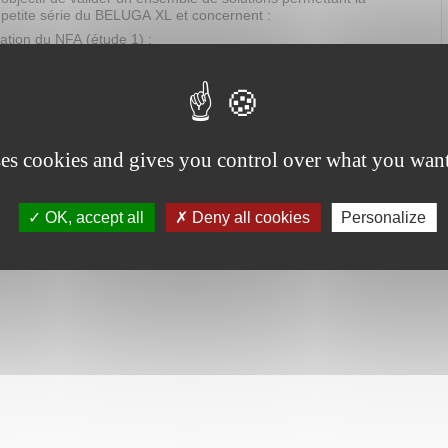
 petite série du BELUGA XL et concernent :
ation du NFA (étude 1) ;
ment du NFA vers le site de production (étude 2) ;
 position de la structure du NFA sur le site de production (étude 3) ;
e du fuselage du NFA (étude 4).
ses cookies and gives you control over what you want
OK, accept all
Deny all cookies
Personalize