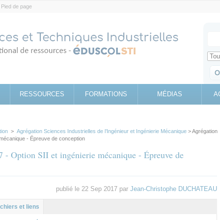
Pied de page
Votr
Sear
Retrouv
RESSOURCES
FORMATIONS
MÉDIAS
A
tion
>
Agrégation Sciences Industrielles de l’Ingénieur et Ingénierie Mécanique
> Agrégation
ie mécanique - Épreuve de conception
7 - Option SII et ingénierie mécanique - Épreuve de
publié le 22 Sep 2017 par
Jean-Christophe DUCHATEAU
l
let
ichiers et liens