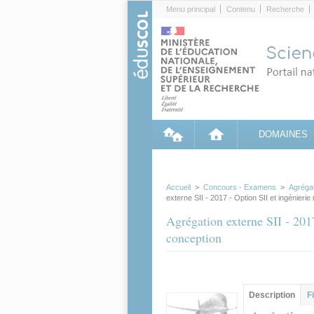
Cookies management panel
Menu principal
Contenu
Recherche
DOMAINES
Accueil
>
Concours - Examens
>
Agréga
externe SII - 2017 - Option SII et ingénier
Agrégation externe SII - 201
conception
Groupe principa
Description
(ong
F
actif)