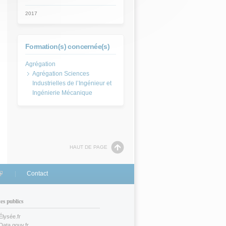
2017
Formation(s) concernée(s)
Agrégation Sciences
Industrielles de l’Ingénieur et
Ingénierie Mécanique
HAUT DE PAGE
link is external)
Contact
tes publics
Élysée.fr
(link is external)
Data.gouv.fr