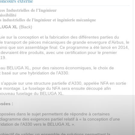
oncours externe
ces Industrielles de l’Ingénieur
ssibilité
 industrielles de l'ingénieur et ingénierie mécanique
ELUGA XL
(Black)
uie sur la conception et la fabrication des différentes parties du
de transport de pièces mécaniques de grande envergure d'Airbus, le
nsi que son assemblage final. Ce programme a été lancé en 2014,
 devraient être produits, avec une certification pour le premier
019.
au BELUGA XL, pour des raisons économiques, le choix de
 basé sur une hybridation de l'A330.
s'appuie sur une structure partielle d'A330, appelée NFA en sortie
e montage. Le fuselage du NFA sera ensuite découpé afin
le nouveau fuselage du BELUGA XL.
osées :
oposées dans le sujet permettent de répondre à certaines
iagramme des exigences partiel relatif à « la conception d'une
ridation de l'A330 vers le BELUGA XL ».
 objectif de valider un ensemble de solutions permettant la