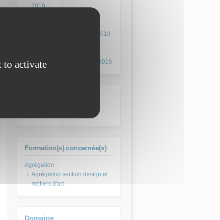
2019
Agrégation AA externe -
épreuve sans préparation
nouvelles technologies- 2019
Agrégation AA externe -
épreuve sans préparation
 to activate
theatre et scenographie- 2019
Session
juin 2019
Formation(s) concernée(s)
Agrégation section design et
métiers d'art
Domaine