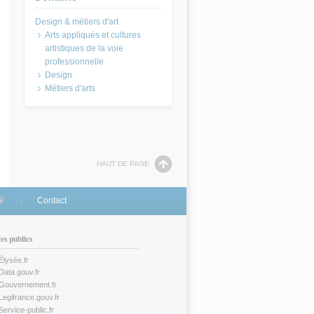
Arts appliqués et cultures
artistiques de la voie
professionnelle
Design
Métiers d'arts
HAUT DE PAGE
link is external)
Contact
tes publics
Élysée.fr
(link is external)
Data.gouv.fr
(link is external)
Gouvernement.fr
(link is external)
Legifrance.gouv.fr
(link is external)
Service-public.fr