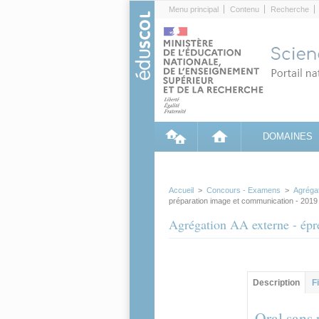
Cookies management panel
Menu principal
Contenu
Recherche
DOMAINES
Accueil
>
Concours - Examens
>
Agréga
préparation image et communication - 2019
Agrégation AA externe - épr
Groupe principa
Description
(ong
F
actif)
Oral sans