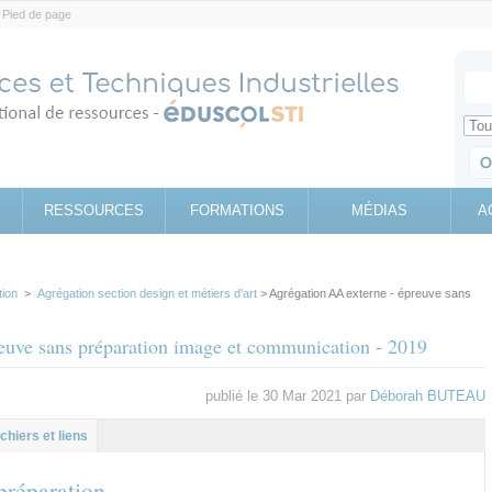
Pied de page
Votr
Sear
Retrouv
RESSOURCES
FORMATIONS
MÉDIAS
A
tion
>
Agrégation section design et métiers d'art
> Agrégation AA externe - épreuve sans
euve sans préparation image et communication - 2019
publié le 30 Mar 2021 par
Déborah BUTEAU
l
let
ichiers et liens
 préparation