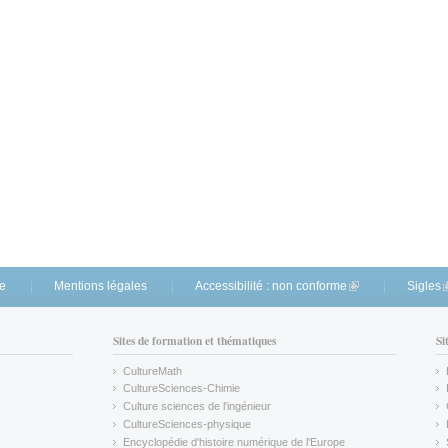
te
Mentions légales
Accessibilité : non conforme
(link is external)
Sigles
(
Sites de formation et thématiques
Si
CultureMath
(link is external)
CultureSciences-Chimie
(link is external)
Culture sciences de l'ingénieur
CultureSciences-physique
(link is external)
Encyclopédie d'histoire numérique de l'Europe