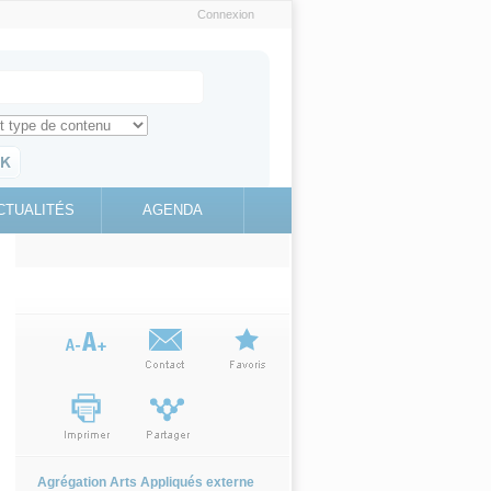
Connexion
e recherche
ch for
ez toute l'information sur le site
education.gouv.fr
CTUALITÉS
AGENDA
(link is
external)
Agrégation Arts Appliqués externe