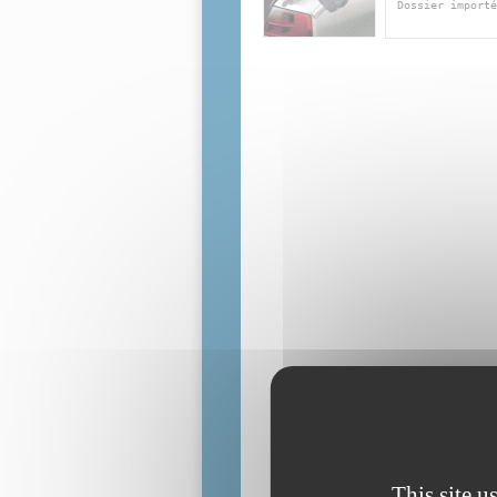
Dossier importé
This site u