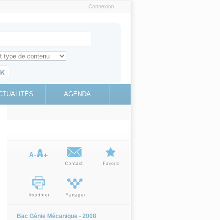
Connexion
e recherche
ch for
ez toute l'information sur le site
education.gouv.fr
CTUALITÉS
AGENDA
(link is
external)
Bac Génie Mécanique - 2008