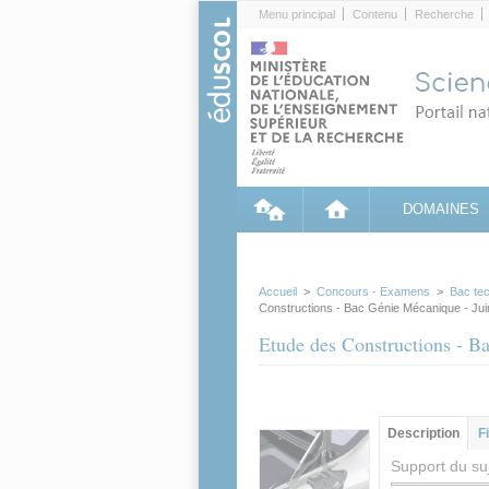
Cookies management panel
Menu principal
Contenu
Recherche
DOMAINES
Accueil
>
Concours - Examens
>
Bac te
Constructions - Bac Génie Mécanique - Jui
Etude des Constructions - B
Groupe principa
Description
(ong
F
actif)
Support du suj