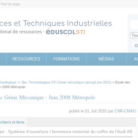
Pied de page
Votr
Sear
Retrouv
RESSOURCES
FORMATIONS
MÉDIAS
A
chnologique
>
Bac Technologique STI Génie mécanique (abrogé juin 2012)
> Etude des
n 2008 Métropole
ac Génie Mécanique - Juin 2008 Métropole
publié le 01 Juil 2010 par
CNR-CMAO
l
let
ichiers et liens
et : Système d’ouverture / fermeture motorisé du coffre de l’Audi A8