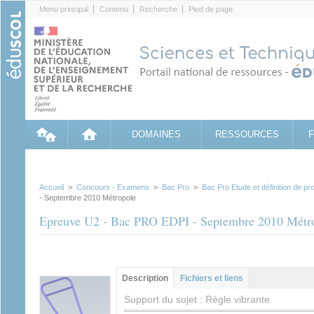
Cookies management panel
Menu principal
Contenu
Recherche
Pied de page
DOMAINES
RESSOURCES
Accueil
>
Concours - Examens
>
Bac Pro
>
Bac Pro Etude et définition de pro
- Septembre 2010 Métropole
Epreuve U2 - Bac PRO EDPI - Septembre 2010 Métr
Groupe principal
Description
(onglet
Fichiers et liens
actif)
Support du sujet : Règle vibrante