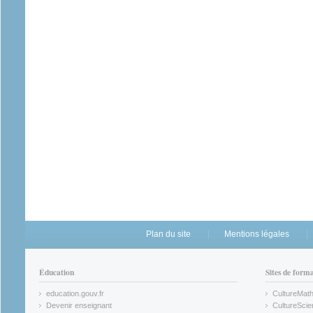
Plan du site
Mentions légales
Éducation
Sites de form
education.gouv.fr
CultureMat
(link is external)
(link is ex
Devenir enseignant
CultureScie