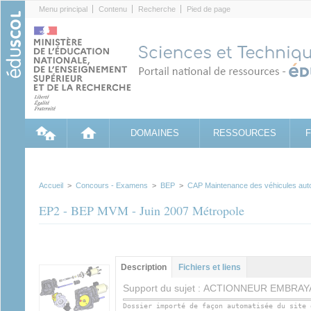
Cookies management panel
Menu principal
Contenu
Recherche
Pied de page
DOMAINES
RESSOURCES
Accueil
>
Concours - Examens
>
BEP
>
CAP Maintenance des véhicules aut
EP2 - BEP MVM - Juin 2007 Métropole
Groupe principal
Description
(onglet
Fichiers et liens
actif)
Support du sujet : ACTIONNEUR EMBRA
Dossier importé de façon automatisée du site 