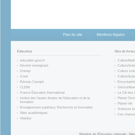
Plan du site
Mentions légales
Éducation
Sites de form
education.gouv.fr
CultureMat
(link is external)
(link is ex
Devenir enseignant
CultureScie
(link is external)
(link is ex
Onisep
Culture scie
(link is external)
Cned
CultureSci
(link is external)
(link is ex
Réseau Canopé
Encyclopédi
(link is external)
(link is ex
CLEMI
Géoconflue
(link is external)
(link is ex
France Éducation International
La Clé des 
(link is external)
(link is ex
Institut des hautes études de l'éducation et de la
Planet-Terr
(link is ex
formation
Planet-Vie
(link is external)
(link is ex
Enseignement supérieur, Recherche et Innovation
Sciences éc
(link is external)
(link is ex
Sites académiques
Ces chansons
(link is external)
(link is ex
Viaéduc
(link is external)
Ministère de l'Éducation nationale - Dire