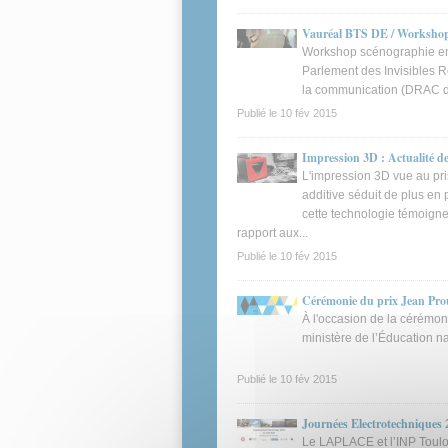
Vauréal BTS DE / Workshop
Workshop scénographie en 
Parlement des Invisibles Ré
la communication (DRAC d'
Publié le
10 fév 2015
Impression 3D : Actualité de
L'impression 3D vue au pri
additive séduit de plus en 
cette technologie témoigne
rapport aux...
Publié le
10 fév 2015
Cérémonie du prix Jean Prou
À l'occasion de la cérémon
ministère de l’Éducation n
Publié le
10 fév 2015
Journées Electrotechniques
Le LAPLACE et l’INP Toul