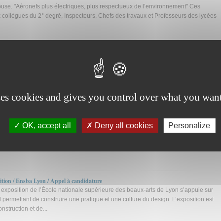
use. "Aéronefs plus électriques, plus respectueux de l’environnement" Ces
 collègues du 2° degré, Inspecteurs, Chefs des travaux et Professeurs des lycées
iers Aéronautiques
l métier de l'aérien ? Du 6 au 8 février 2015 , le magazine Aviation et Pilote , en
e l’'Air et de l’Espace, organise le 23e Salon des Formations et Métiers
armi les premiers salons de la saison...
ses cookies and gives you control over what you want
t de l'art et perspectives économiques
OK, accept all
Deny all cookies
Personalize
 organisée par le Cetim et la FIM sur le campus universitaire de Bourges, permet
 perspectives de la fabrication additive. La participation est libre et gratuite. Lieu
Val de Loire, Campus de Bourges , 88 boulevard Lahitolle,...
ition / Ensba Lyon / Appel à candidature
xposition de l’École nationale supérieure des beaux-arts de Lyon s’appuie sur
 permettant de construire une pratique et une culture du design. L’exposition est
struction et de...