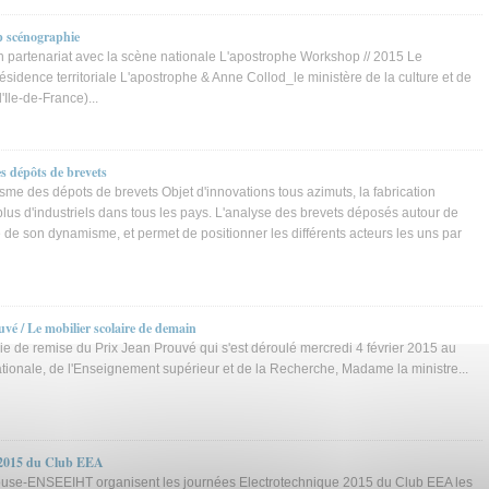
 scénographie
partenariat avec la scène nationale L'apostrophe Workshop // 2015 Le
sidence territoriale L'apostrophe & Anne Collod_le ministère de la culture et de
Ile-de-France)...
s dépôts de brevets
sme des dépots de brevets Objet d'innovations tous azimuts, la fabrication
plus d'industriels dans tous les pays. L'analyse des brevets déposés autour de
 de son dynamisme, et permet de positionner les différents acteurs les uns par
vé / Le mobilier scolaire de demain
ie de remise du Prix Jean Prouvé qui s'est déroulé mercredi 4 février 2015 au
ationale, de l'Enseignement supérieur et de la Recherche, Madame la ministre...
 2015 du Club EEA
ouse-ENSEEIHT organisent les journées Electrotechnique 2015 du Club EEA les