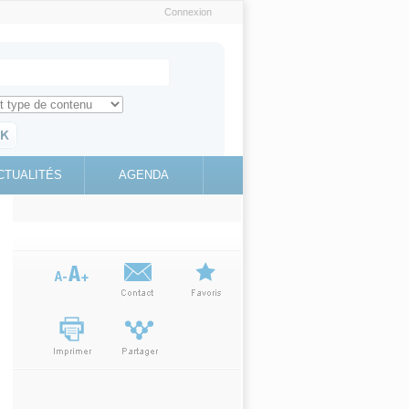
Connexion
e recherche
ch for
ez toute l'information sur le site
education.gouv.fr
CTUALITÉS
AGENDA
(link is
external)