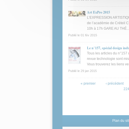
Art ExPro 2015
L’EXPRESSION ARTISTIQU
de l’académie de Créteil Ch
10h à 17h GARE AU THÉ..
Publié le
01 fév 2015
Le n°157, spécial design indu
Tous les articles du n°157
revue technologie sont mis
Vous trouverez les liens v
Publié le
29 jan 2015
Pages
« premier
‹ précédent
22
Plan du si