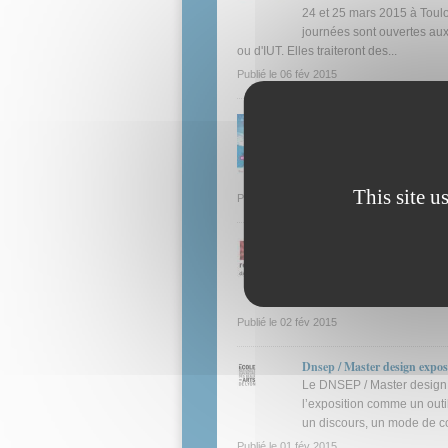
24 et 25 mars 2015 à Toulo
journées sont ouvertes aux
ou d'IUT. Elles traiteront des...
Publié le
06 fév 2015
Salon des Formations et Mét
Quelle formation... Pour que
partenariat avec le musée d
Aéronautiques . Il figure p
This site u
Publié le
04 fév 2015
La fabrication additive : Éta
Une réunion d'unformation,
de dresser les enjeux et les
de la réunion INSA Centre 
Publié le
02 fév 2015
Dnsep / Master design expos
Le DNSEP / Master design e
l’exposition comme un outil
un discours, un mode de con
Publié le
01 fév 2015