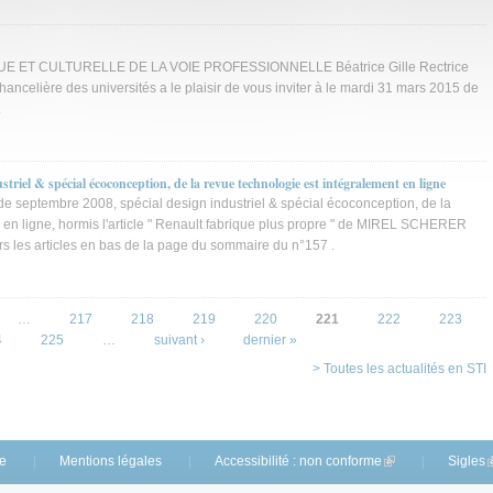
E ET CULTURELLE DE LA VOIE PROFESSIONNELLE Béatrice Gille Rectrice
ancelière des universités a le plaisir de vous inviter à le mardi 31 mars 2015 de
.
striel & spécial écoconception, de la revue technologie est intégralement en ligne
 de septembre 2008, spécial design industriel & spécial écoconception, de la
 en ligne, hormis l'article " Renault fabrique plus propre " de MIREL SCHERER
ers les articles en bas de la page du sommaire du n°157 .
…
217
218
219
220
221
222
223
4
225
…
suivant ›
dernier »
> Toutes les actualités en STI
te
Mentions légales
Accessibilité : non conforme
(link is external)
Sigles
(