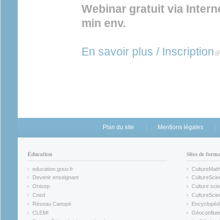
Webinar gratuit via Inter
min env.
En savoir plus / Inscription
(l
Plan du site
Mentions légales
Éducation
Sites de form
education.gouv.fr
CultureMat
(link is external)
(link is ex
Devenir enseignant
CultureScie
(link is external)
(link is ex
Onisep
Culture scie
(link is external)
Cned
CultureSci
(link is external)
(link is ex
Réseau Canopé
Encyclopédi
(link is external)
(link is ex
CLEMI
Géoconflue
(link is external)
(link is ex