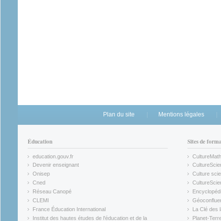
Plan du site
Mentions légales
Éducation
Sites de form
education.gouv.fr
CultureMat
(link is external)
(link is ex
Devenir enseignant
CultureScie
(link is external)
(link is ex
Onisep
Culture scie
(link is external)
Cned
CultureSci
(link is external)
(link is ex
Réseau Canopé
Encyclopédi
(link is external)
(link is ex
CLEMI
Géoconflue
(link is external)
(link is ex
France Éducation International
La Clé des 
(link is external)
(link is ex
Institut des hautes études de l'éducation et de la
Planet-Terr