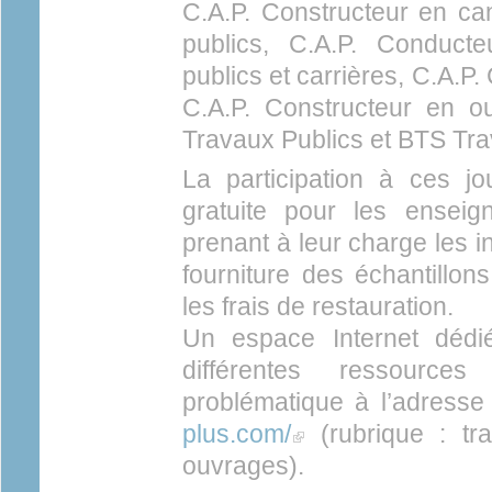
C.A.P. Constructeur en can
publics, C.A.P. Conducte
publics et carrières, C.A.P.
C.A.P. Constructeur en o
Travaux Publics et BTS Tra
La participation à ces j
gratuite pour les ensei
prenant à leur charge les in
fourniture des échantillon
les frais de restauration.
Un espace Internet dédi
différentes ressource
problématique à l’adresse
plus.com/
(link is external)
(rubrique : tr
ouvrages).