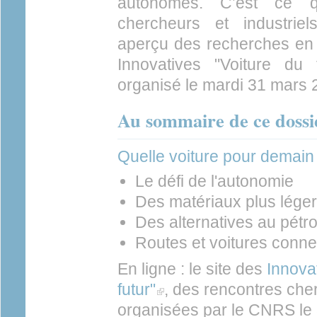
autonomes. C’est ce q
chercheurs et industrie
aperçu des recherches en 
Innovatives "Voiture du
organisé le mardi 31 mars
Au sommaire de ce dossi
Quelle voiture pour demain
Le défi de l'autonomie
Des matériaux plus lége
Des alternatives au pétro
Routes et voitures conn
En ligne : le site des
Innova
futur"
(link is external)
, des rencontres cher
organisées par le CNRS le