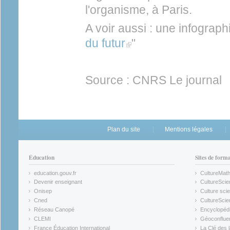
l'organisme, à Paris.
A voir aussi : une infographi
du futur
(link is external)
"
Source : CNRS Le journal
Plan du site
Mentions légales
Éducation
Sites de form
education.gouv.fr
CultureMat
(link is external)
(link is ex
Devenir enseignant
CultureScie
(link is external)
(link is ex
Onisep
Culture scie
(link is external)
Cned
CultureSci
(link is external)
(link is ex
Réseau Canopé
Encyclopédi
(link is external)
(link is ex
CLEMI
Géoconflue
(link is external)
(link is ex
France Éducation International
La Clé des 