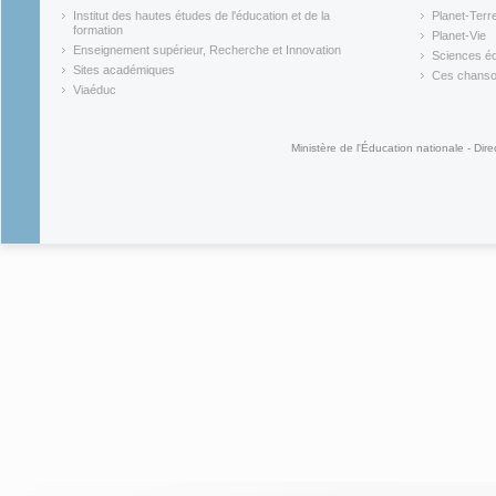
(link is external)
(link is ex
Institut des hautes études de l'éducation et de la
Planet-Terr
(link is ex
formation
Planet-Vie
(link is external)
(link is ex
Enseignement supérieur, Recherche et Innovation
Sciences éc
(link is external)
(link is ex
Sites académiques
Ces chansons
(link is external)
(link is ex
Viaéduc
(link is external)
Ministère de l'Éducation nationale - Dire