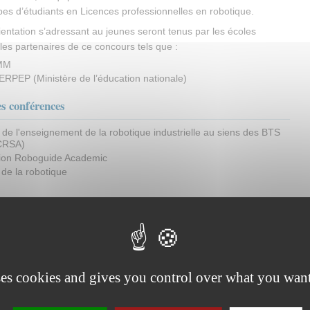
pes d’étudiants en Licences professionnelles en robotique.
ientation s’adressant au jeunes seront tenus par les écoles
 les partenaires de ce concours tels que :
MM
RPEP (Ministère de l’éducation nationale)
s conférences
 de l'enseignement de la robotique industrielle au siens des BTS
 CRSA)
ion Roboguide Academic
 de la robotique
 :
 épreuves de la session 2014
(link is external)
otique 2015
évènement
(link sends e-mail)
ses cookies and gives you control over what you want