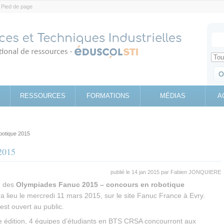
Pied de page
Votr
Sear
Retrouv
RESSOURCES
FORMATIONS
MÉDIAS
A
botique 2015
2015
publié le 14 jan 2015 par
Fabien JONQUIERE
n des
Olympiades Fanuc 2015 – concours en robotique
a lieu le mercredi 11 mars 2015, sur le site Fanuc France à Evry.
st ouvert au public.
 édition, 4 équipes d’étudiants en BTS CRSA concourront aux