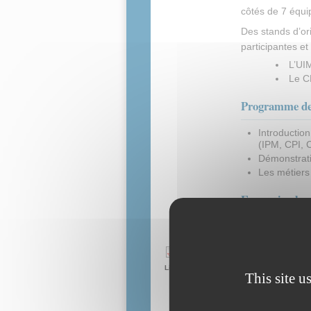
côtés de 7 équi
Des stands d’or
participantes et
L’UI
Le CE
Programme de
Introduction
(IPM, CPI,
Démonstrat
Les métiers
En savoir plus
Palmarès et
Programme des Olympiades de rob
Contact pour participer à cet 
Lien(s) :
This site u