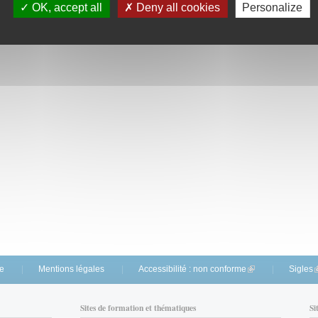
OK, accept all
Deny all cookies
Personalize
te
Mentions légales
Accessibilité : non conforme
(link is external)
Sigles
(
Sites de formation et thématiques
Si