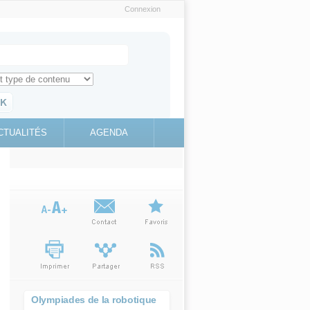
Connexion
e recherche
ch for
ez toute l'information sur le site
education.gouv.fr
CTUALITÉS
AGENDA
(link is
external)
Olympiades de la robotique