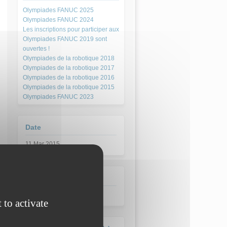
Olympiades FANUC 2025
Olympiades FANUC 2024
Les inscriptions pour participer aux
Olympiades FANUC 2019 sont
ouvertes !
Olympiades de la robotique 2018
Olympiades de la robotique 2017
Olympiades de la robotique 2016
Olympiades de la robotique 2015
Olympiades FANUC 2023
Date
11 Mar 2015
Académie
Toutes les académies
 to activate