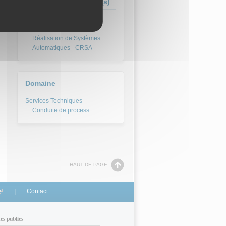
Formation(s) concernée(s)
BTS Conception et
Réalisation de Systèmes
Automatiques - CRSA
Domaine
Conduite de process
HAUT DE PAGE
link is external)
Contact
tes publics