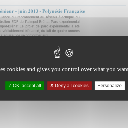
énieur - juin 2013 - Polynésie Française
illance du raccordement au réseau électrique du
drolien EDF de Paimpol-Bréhat Parc expérimental
impol-Bréhat Le projet de parc expérimental a été
a véritablement été lancé, du fait de quatre années
 s’agissait de se conformer aux...
ses cookies and gives you control over what you want
OK, accept all
Deny all cookies
Personalize