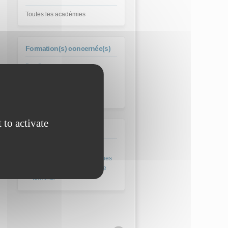
Toutes les académies
Formation(s) concernée(s)
Bac SSI - Scientifique
Sciences de l'Ingénieur
(abrogé juin 2021)
 to activate
Domaine
Enseignements scientifiques
et technologiques en cycle
terminal