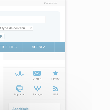
Connexion
e recherche
ch for
ez toute l'information sur le site
education.gouv.fr
CTUALITÉS
AGENDA
(link is
external)
Académie