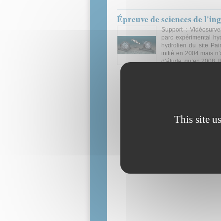
Épreuve de sciences de l'ing
Support : Vidéosurve
parc expérimental hy
hydrolien du site Pa
initié en 2004 mais n’
d’étude, qu’en 2008. Il
Sujet d'épreuve
This site u