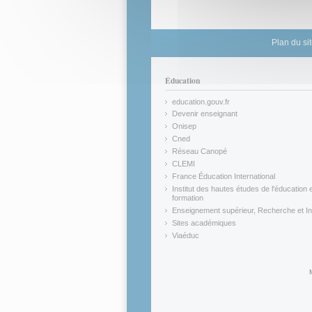
Plan du si
Éducation
education.gouv.fr
(link is external)
Devenir enseignant
(link is external)
Onisep
(link is external)
Cned
(link is external)
Réseau Canopé
(link is external)
CLEMI
(link is external)
France Éducation International
(link is external)
Institut des hautes études de l'éducation e
formation
(link is external)
Enseignement supérieur, Recherche et In
(link is external)
Sites académiques
(link is external)
Viaéduc
(link is external)