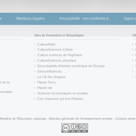
te
Mentions légales
Accessibilité : non conforme
(link is external)
Sigles
(
Sites de formation et thématiques
Si
CultureMath
(link is external)
CultureSciences-Chimie
(link is external)
Culture sciences de l'ingénieur
CultureSciences-physique
(link is external)
Encyclopédie d'histoire numérique de l'Europe
(link is external)
Géoconfluences
(link is external)
La Clé des langues
(link is external)
t de la
Planet-Terre
(link is external)
Planet-Vie
(link is external)
novation
Sciences économiques et sociales
(link is external)
Ces chansons qui font l'histoire
(link is external)
Ministère de l'Éducation nationale - Direction générale de l'enseignement scolaire - Certains droits