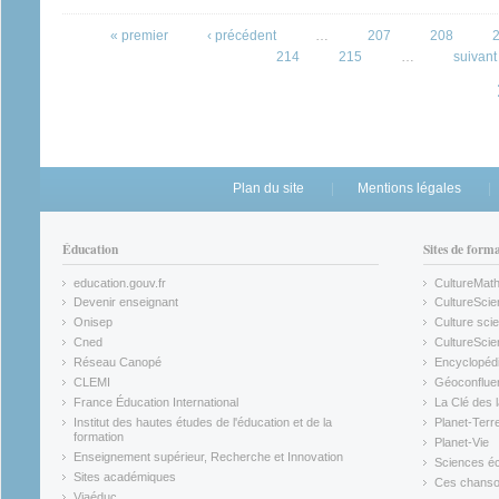
Pages
« premier
‹ précédent
…
207
208
214
215
…
suivant 
Plan du site
Mentions légales
Éducation
Sites de form
education.gouv.fr
CultureMat
(link is external)
(link is ex
Devenir enseignant
CultureScie
(link is external)
(link is ex
Onisep
Culture scie
(link is external)
Cned
CultureSci
(link is external)
(link is ex
Réseau Canopé
Encyclopédi
(link is external)
(link is ex
CLEMI
Géoconflue
(link is external)
(link is ex
France Éducation International
La Clé des 
(link is external)
(link is ex
Institut des hautes études de l'éducation et de la
Planet-Terr
(link is ex
formation
Planet-Vie
(link is external)
(link is ex
Enseignement supérieur, Recherche et Innovation
Sciences éc
(link is external)
(link is ex
Sites académiques
Ces chansons
(link is external)
(link is ex
Viaéduc