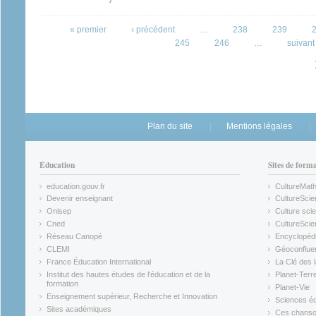
Pages
« premier
‹ précédent
…
238
239
245
246
…
suivant 
Plan du site
Mentions légales
Éducation
Sites de form
education.gouv.fr
CultureMat
(link is external)
(link is ex
Devenir enseignant
CultureScie
(link is external)
(link is ex
Onisep
Culture scie
(link is external)
Cned
CultureSci
(link is external)
(link is ex
Réseau Canopé
Encyclopédi
(link is external)
(link is ex
CLEMI
Géoconflue
(link is external)
(link is ex
France Éducation International
La Clé des 
(link is external)
(link is ex
Institut des hautes études de l'éducation et de la
Planet-Terr
(link is ex
formation
Planet-Vie
(link is external)
(link is ex
Enseignement supérieur, Recherche et Innovation
Sciences éc
(link is external)
(link is ex
Sites académiques
Ces chansons