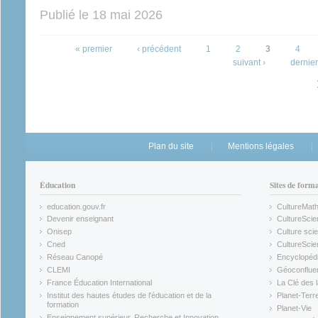
Publié le
18 mai 2026
Pages
« premier
‹ précédent
1
2
3
4
suivant ›
dernier
Plan du site
Mentions légales
Éducation
Sites de form
education.gouv.fr
CultureMat
(link is external)
(link is ex
Devenir enseignant
CultureScie
(link is external)
(link is ex
Onisep
Culture scie
(link is external)
Cned
CultureSci
(link is external)
(link is ex
Réseau Canopé
Encyclopédi
(link is external)
(link is ex
CLEMI
Géoconflue
(link is external)
(link is ex
France Éducation International
La Clé des 
(link is external)
(link is ex
Institut des hautes études de l'éducation et de la
Planet-Terr
(link is ex
formation
Planet-Vie
(link is external)
(link is ex
Enseignement supérieur, Recherche et Innovation