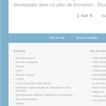
développés dans ce plan de formation : Étud
1 sur 4
su
Plan du site
Mentions légales
Éducation
Sites de form
education.gouv.fr
CultureMat
(link is external)
(link is ex
Devenir enseignant
CultureScie
(link is external)
(link is ex
Onisep
Culture scie
(link is external)
Cned
CultureSci
(link is external)
(link is ex
Réseau Canopé
Encyclopédi
(link is external)
(link is ex
CLEMI
Géoconflue
(link is external)
(link is ex
France Éducation International
La Clé des 
(link is external)
(link is ex
Institut des hautes études de l'éducation et de la
Planet-Terr
(link is ex
formation
Planet-Vie
(link is external)
(link is ex
Enseignement supérieur, Recherche et Innovation
Sciences éc
(link is external)
(link is ex
Sites académiques
Ces chansons
(link is external)
(link is ex
Viaéduc