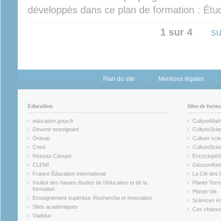
développés dans ce plan de formation : Étud
1 sur 4
su
Plan du site
Mentions légales
Éducation
Sites de form
education.gouv.fr
CultureMat
(link is external)
(link is ex
Devenir enseignant
CultureScie
(link is external)
(link is ex
Onisep
Culture scie
(link is external)
Cned
CultureSci
(link is external)
(link is ex
Réseau Canopé
Encyclopédi
(link is external)
(link is ex
CLEMI
Géoconflue
(link is external)
(link is ex
France Éducation International
La Clé des 
(link is external)
(link is ex
Institut des hautes études de l'éducation et de la
Planet-Terr
(link is ex
formation
Planet-Vie
(link is external)
(link is ex
Enseignement supérieur, Recherche et Innovation
Sciences éc
(link is external)
(link is ex
Sites académiques
Ces chansons
(link is external)
(link is ex
Viaéduc