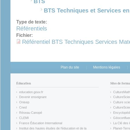
BTS
BTS Techniques et Services en 
Type de texte:
Référentiels
Fichier:
Référentiel BTS Techniques Services Mat
Plan du site
Mentions légales
Éducation
Sites de form
education.gouv.fr
CultureMat
(link is external)
(link is ex
Devenir enseignant
CultureScie
(link is external)
(link is ex
Onisep
Culture scie
(link is external)
Cned
CultureSci
(link is external)
(link is ex
Réseau Canopé
Encyclopédi
(link is external)
(link is ex
CLEMI
Géoconflue
(link is external)
(link is ex
France Éducation International
La Clé des 
(link is external)
(link is ex
Institut des hautes études de l'éducation et de la
Planet-Terr