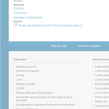
Arrêtés
Domaine:
Énergie
Domaines
Energie et information
Fichier:
(link is external)
Textes de référence CAP Froid et Climatisation
Plan du site
Mentions légales
Éducation
Sites de form
education.gouv.fr
CultureMat
(link is external)
(link is ex
Devenir enseignant
CultureScie
(link is external)
(link is ex
Onisep
Culture scie
(link is external)
Cned
CultureSci
(link is external)
(link is ex
Réseau Canopé
Encyclopédi
(link is external)
(link is ex
CLEMI
Géoconflue
(link is external)
(link is ex
France Éducation International
La Clé des 
(link is external)
(link is ex
Institut des hautes études de l'éducation et de la
Planet-Terr
(link is ex
formation
Planet-Vie
(link is external)
(link is ex
Enseignement supérieur, Recherche et Innovation
Sciences éc
(link is external)