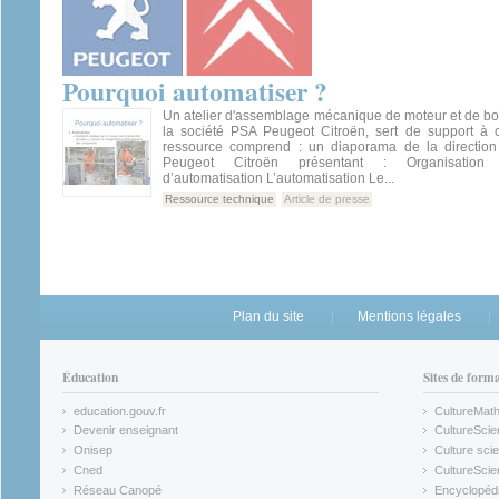
Pourquoi automatiser ?
Un atelier d'assemblage mécanique de moteur et de boî
la société PSA Peugeot Citroën, sert de support à c
ressource comprend : un diaporama de la direction
Peugeot Citroën présentant : Organisation D
d’automatisation L’automatisation Le...
Ressource technique
Article de presse
Plan du site
Mentions légales
Éducation
Sites de form
education.gouv.fr
CultureMat
(link is external)
(link is ex
Devenir enseignant
CultureScie
(link is external)
(link is ex
Onisep
Culture scie
(link is external)
Cned
CultureSci
(link is external)
(link is ex
Réseau Canopé
Encyclopédi