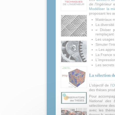
de l'Ingénieur
e
Modéliser la m
proposant les ar
Matériaux mé
La diversité
« Diviser 
remplaçant 
Les usages d
Simuler l'In
« Les appro
La France s
L'impressio
Les secrets
La sélection de
L'objectif de l'
O
des thèses prod
Pour accompag
National des É
sélectionne des
avec les thém
theses.fr, mote