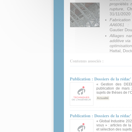
propriétés
rupture
, Ch
31/11/2020
Fabrication
AA6061 : r
Gautier Dou
Alliages n
additive via
optimisatio
Hattal, Doc
Contenus associés :
Publication : Dossiers de la rédac
« Gestion des DEEE 
publication de mars 
sujets de thèses de l’
Actualité
Publication : Dossiers de la rédac
« Global Industrie 202
vous » : articles de l
et sélection des sujet