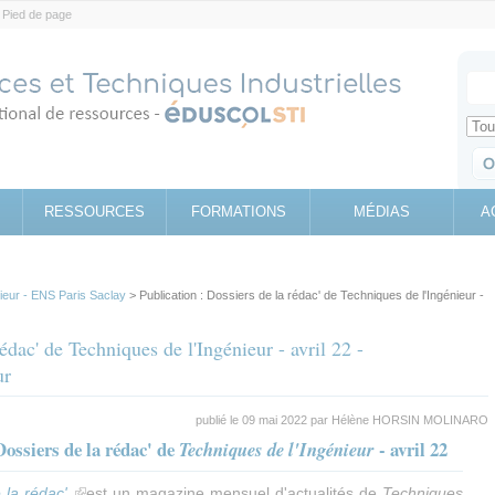
Pied de page
Votr
Sear
Retrouv
RESSOURCES
FORMATIONS
MÉDIAS
A
nieur - ENS Paris Saclay
> Publication : Dossiers de la rédac' de Techniques de l'Ingénieur -
édac' de Techniques de l'Ingénieur - avril 22 -
ur
publié le 09 mai 2022 par
Hélène HORSIN MOLINARO
Dossiers de la rédac' de
- avril 22
Techniques de l'Ingénieur
 la rédac'
(link is external)
est un magazine mensuel d'actualités de
Techniques