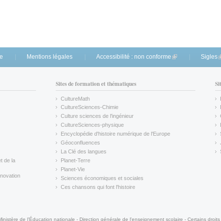
te
Mentions légales
Accessibilité : non conforme
(link is external)
Sigles
(
Sites de formation et thématiques
Si
CultureMath
(link is external)
CultureSciences-Chimie
(link is external)
Culture sciences de l'ingénieur
CultureSciences-physique
(link is external)
Encyclopédie d'histoire numérique de l'Europe
(link is external)
Géoconfluences
(link is external)
La Clé des langues
(link is external)
t de la
Planet-Terre
(link is external)
Planet-Vie
(link is external)
novation
Sciences économiques et sociales
(link is external)
Ces chansons qui font l'histoire
(link is external)
Ministère de l'Éducation nationale - Direction générale de l'enseignement scolaire - Certains droits