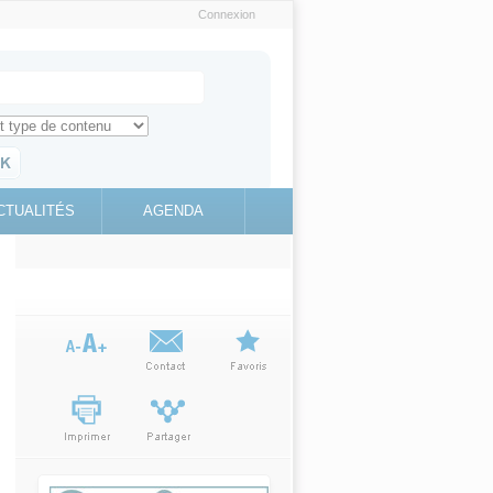
Connexion
e recherche
ch for
ez toute l'information sur le site
education.gouv.fr
CTUALITÉS
AGENDA
(link is
external)