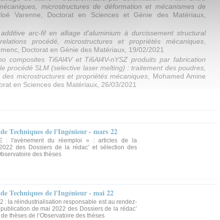
 mécaniques, microstructures de déformation et mécanismes de
loé Varenne, Doctorat en Sciences et Génie des Matériaux,
 additive arc-fil en alliage d'aluminium à durcissement structural
elations procédé, microstructures et propriétés mécaniques
,
menc, Doctorat en Génie des Matériaux, 19/02/2021
ano composites Ti6Al4V et
Ti6Al4V-nYSZ produits par fabrication
 le procédé SLM (selective laser melting) : traitement des poudres,
n des microstructures et propriétés mécaniques
, Mohamed Amine
torat en Sciences des Matériaux, 26/03/2021
' de Techniques de l'Ingénieur - mars 22
: l'avènement du réemploi » : articles de la
2022 des Dossiers de la rédac’ et sélection des
Observatoire des thèses
' de Techniques de l'Ingénieur - mai 22
2 : la réindustrialisation responsable est au rendez-
a publication de mai 2022 des Dossiers de la rédac’
s de thèses de l’Observatoire des thèses