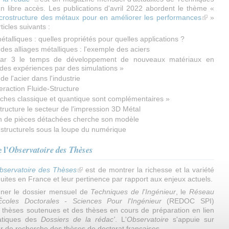
n libre accès. Les publications d'avril 2022 abordent le thème «
icrostructure des métaux pour en améliorer les performances
(link is 
»
ticles suivants :
talliques : quelles propriétés pour quelles applications ?
 des alliages métalliques : l'exemple des aciers
par 3 le temps de développement de nouveaux matériaux en
des expériences par des simulations »
e l'acier dans l'industrie
teraction Fluide-Structure
ches classique et quantique sont complémentaires »
tructure le secteur de l'impression 3D Métal
n de pièces détachées cherche son modèle
 structurels sous la loupe du numérique
 l'
Observatoire des Thèses
bservatoire des Thèses
(link is external)
est de montrer la richesse et la variété
uites en France et leur pertinence par rapport aux enjeux actuels.
ner le dossier mensuel de
Techniques de l'Ingénieur
, le
Réseau
coles Doctorales - Sciences Pour l'Ingénieur
(REDOC SPI)
 thèses soutenues et des thèses en cours de préparation en lien
atiques des
Dossiers de la rédac'
. L'
Observatoire
s'appuie sur
ur de recherche des thèses de doctorat françaises.