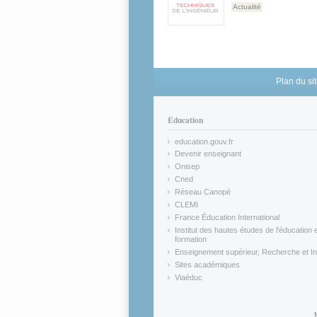
Actualité
Plan du si
Éducation
education.gouv.fr
(link is external)
Devenir enseignant
(link is external)
Onisep
(link is external)
Cned
(link is external)
Réseau Canopé
(link is external)
CLEMI
(link is external)
France Éducation International
(link is external)
Institut des hautes études de l'éducation e
formation
(link is external)
Enseignement supérieur, Recherche et In
(link is external)
Sites académiques
(link is external)
Viaéduc
(link is external)