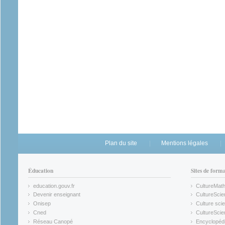
Plan du site
Mentions légales
Éducation
Sites de form
education.gouv.fr
CultureMat
(link is external)
(link is ex
Devenir enseignant
CultureScie
(link is external)
(link is ex
Onisep
Culture scie
(link is external)
Cned
CultureSci
(link is external)
(link is ex
Réseau Canopé
Encyclopédi